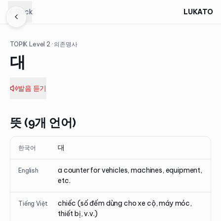
Back
LUKATO
TOPIK Level
2
· 의존명사
대
발음 듣기
뜻 (9개 언어)
대
한국어
a counter for vehicles, machines, equipment,
English
etc.
chiếc (số đếm dùng cho xe cộ, máy móc,
Tiếng Việt
thiết bị, v.v.)