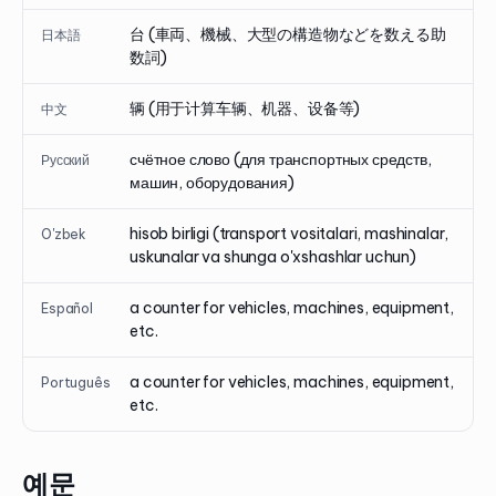
台 (車両、機械、大型の構造物などを数える助
日本語
数詞)
辆 (用于计算车辆、机器、设备等)
中文
счётное слово (для транспортных средств,
Русский
машин, оборудования)
hisob birligi (transport vositalari, mashinalar,
O'zbek
uskunalar va shunga o'xshashlar uchun)
a counter for vehicles, machines, equipment,
Español
etc.
a counter for vehicles, machines, equipment,
Português
etc.
예문