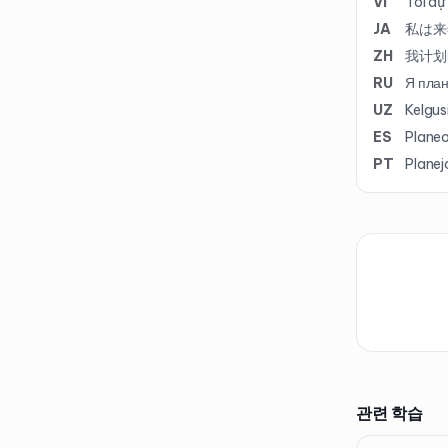
VI
Tôi dự
JA
私は来
ZH
我计划
RU
Я план
UZ
Kelgus
ES
Planeo
PT
Planej
관련 학습