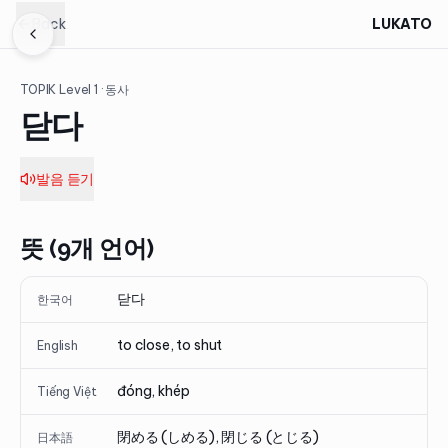
Back
LUKATO
TOPIK Level
1
· 동사
닫다
발음 듣기
뜻 (9개 언어)
닫다
한국어
to close, to shut
English
đóng, khép
Tiếng Việt
閉める (しめる), 閉じる (とじる)
日本語