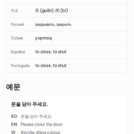
关 (guān), 闭 (bì)
中文
закрывать, закрыть
Русский
yopmoq
O'zbek
to close, to shut
Español
to close, to shut
Português
예문
문을 닫아 주세요.
KO
문을 닫아 주세요.
EN
Please close the door.
VI
Xin hãy đóng cửa lại.