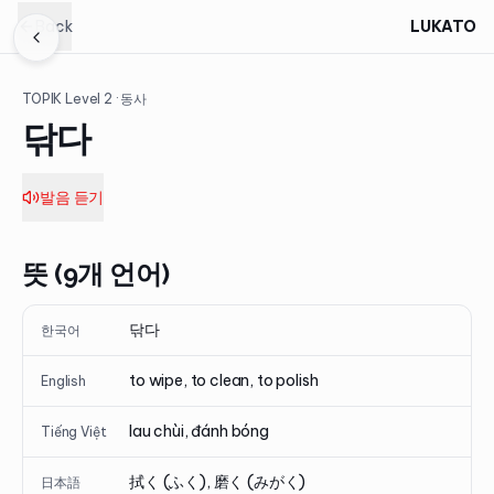
Back
LUKATO
TOPIK Level
2
· 동사
닦다
발음 듣기
뜻 (9개 언어)
닦다
한국어
to wipe, to clean, to polish
English
lau chùi, đánh bóng
Tiếng Việt
拭く (ふく), 磨く (みがく)
日本語