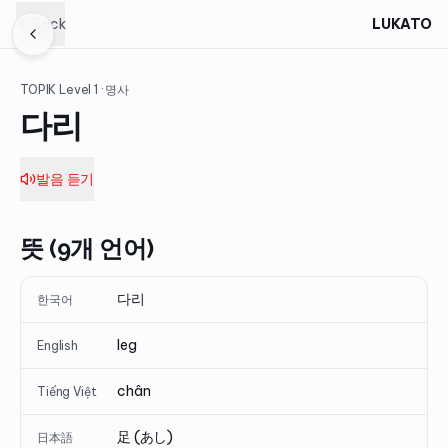
Back
LUKATO
TOPIK Level
1
· 명사
다리
발음 듣기
뜻 (9개 언어)
다리
한국어
leg
English
chân
Tiếng Việt
足 (あし)
日本語