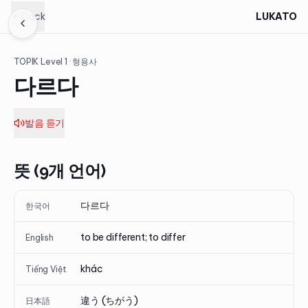
Back
LUKATO
TOPIK Level
1
· 형용사
다르다
발음 듣기
뜻 (9개 언어)
다르다
한국어
to be different; to differ
English
khác
Tiếng Việt
違う (ちがう)
日本語