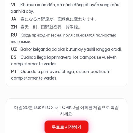
VI
Khi mùa xuân đến, cả cánh đồng chuyển sang màu
xanh lá cây.
JA
春になると野原が一面緑色に変わります。
ZH
春天一到，田野就变得一片翠绿。
RU
Когда приходит весна, поля становятся полностью
зелеными.
UZ
Bahor kelganda dalalar butunlay yashil rangga kiradi.
ES
Cuando llega la primavera, los campos se vuelven
completamente verdes.
PT
Quando a primavera chega, os campos ficam
completamente verdes.
매일 30분 LUKATO에서 TOPIK
2
급 어휘를 게임으로 학습
하세요.
무료로 시작하기