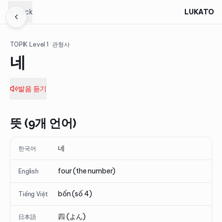
Back
LUKATO
TOPIK Level
1
· 관형사
네
발음 듣기
뜻 (9개 언어)
네
한국어
four (the number)
English
bốn (số 4)
Tiếng Việt
四 (よん)
日本語