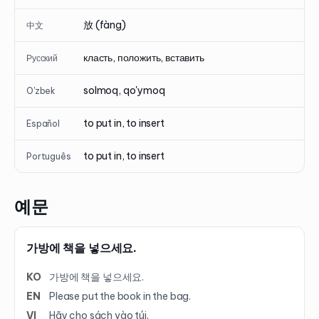
放 (fàng)
中文
класть, положить, вставить
Русский
solmoq, qo'ymoq
O'zbek
to put in, to insert
Español
to put in, to insert
Português
예문
가방에 책을 넣으세요.
KO
가방에 책을 넣으세요.
EN
Please put the book in the bag.
VI
Hãy cho sách vào túi.