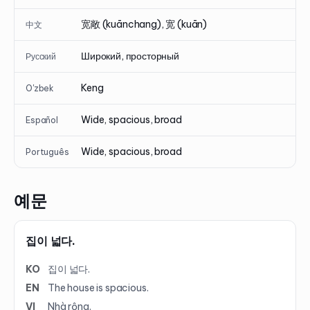
宽敞 (kuānchang), 宽 (kuān)
中文
Широкий, просторный
Русский
Keng
O'zbek
Wide, spacious, broad
Español
Wide, spacious, broad
Português
예문
집이 넓다.
KO
집이 넓다.
EN
The house is spacious.
VI
Nhà rộng.