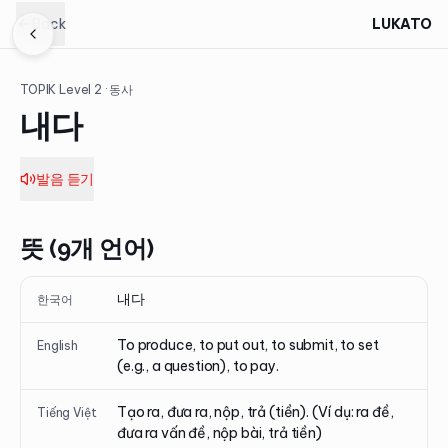
Back
LUKATO
TOPIK Level
2
· 동사
내다
발음 듣기
뜻 (9개 언어)
내다
한국어
To produce, to put out, to submit, to set
English
(e.g., a question), to pay.
Tạo ra, đưa ra, nộp, trả (tiền). (Ví dụ: ra đề,
Tiếng Việt
đưa ra vấn đề, nộp bài, trả tiền)