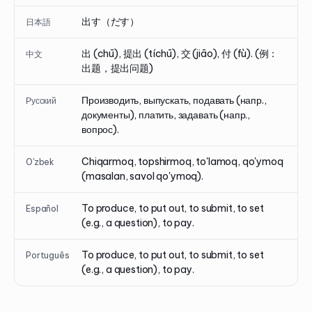
出す（だす）
日本語
出 (chū), 提出 (tíchū), 交 (jiāo), 付 (fù). (例：
中文
出题，提出问题)
Производить, выпускать, подавать (напр.,
Русский
документы), платить, задавать (напр.,
вопрос).
Chiqarmoq, topshirmoq, to'lamoq, qo'ymoq
O'zbek
(masalan, savol qo'ymoq).
To produce, to put out, to submit, to set
Español
(e.g., a question), to pay.
To produce, to put out, to submit, to set
Português
(e.g., a question), to pay.