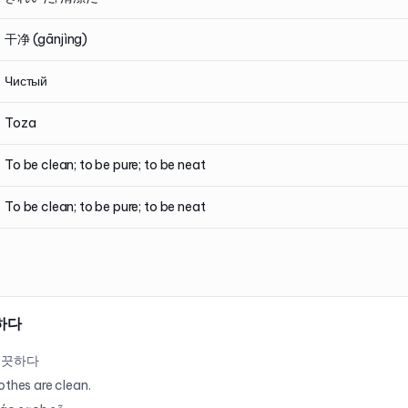
干净 (gānjìng)
Чистый
Toza
To be clean; to be pure; to be neat
To be clean; to be pure; to be neat
하다
깨끗하다
othes are clean.