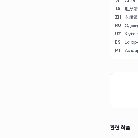
VI
Chiếc 
JA
服が清
ZH
衣服很
RU
Одежда
UZ
Kiyiml
ES
La rop
PT
As rou
관련 학습