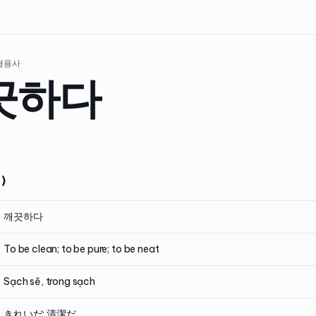
 형용사
끗하다
)
깨끗하다
To be clean; to be pure; to be neat
Sạch sẽ, trong sạch
きれいだ; 清潔だ