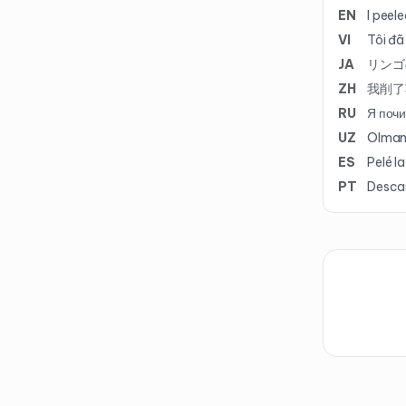
EN
I peele
VI
Tôi đã
JA
リンゴ
ZH
我削了
RU
Я почи
UZ
Olmani
ES
Pelé l
PT
Desca