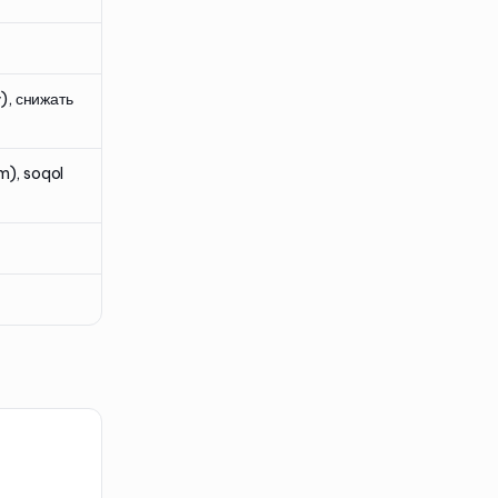
), снижать
m), soqol