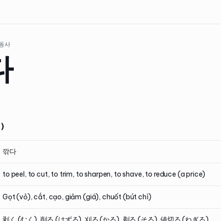
 동사
다
)
깎다
to peel, to cut, to trim, to sharpen, to shave, to reduce (a price)
Gọt (vỏ), cắt, cạo, giảm (giá), chuốt (bút chì)
剥く (むく), 削る (けずる), 刈る (かる), 剃る (そる), 値切る (ねぎる)