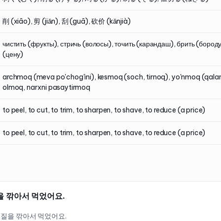
削 (xiāo), 剪 (jiǎn), 刮 (guā), 砍价 (kǎnjià)
чистить (фрукты), стричь (волосы), точить (карандаш), брить (бороду
(цену)
archmoq (meva po'chog'ini), kesmoq (soch, tirnoq), yo'nmoq (qala
olmoq, narxni pasaytirmoq
to peel, to cut, to trim, to sharpen, to shave, to reduce (a price)
to peel, to cut, to trim, to sharpen, to shave, to reduce (a price)
을 깎아서 먹었어요.
껍질을 깎아서 먹었어요.