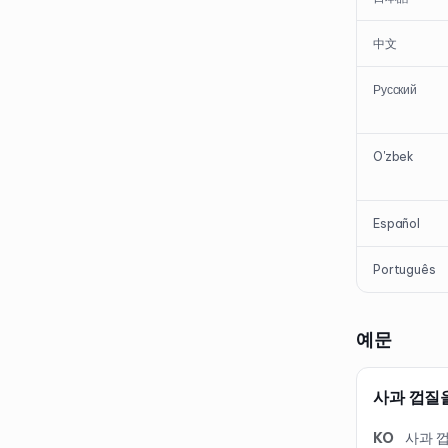
中文
Русский
O'zbek
Español
Português
예문
사과 껍질
KO
사과 