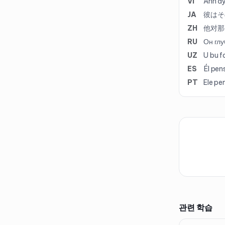
VI
Anh ấy
JA
彼はそ
ZH
他对那
RU
Он глу
UZ
U bu f
ES
Él pen
PT
Ele pe
관련 학습