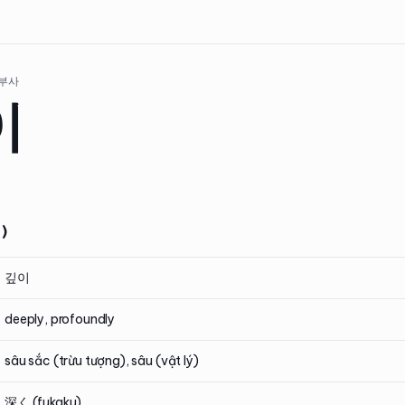
 부사
이
)
깊이
deeply, profoundly
sâu sắc (trừu tượng), sâu (vật lý)
深く (fukaku)