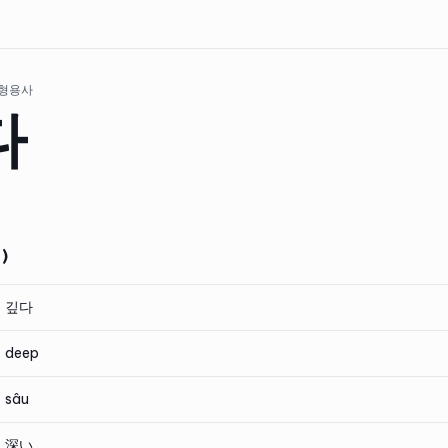
 형용사
다
)
깊다
deep
sâu
深い