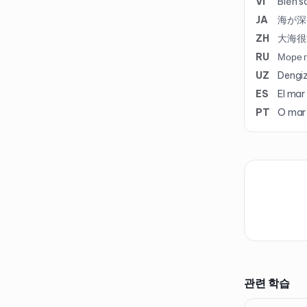
VI
Biển s
JA
海が深
ZH
大海很
RU
Море г
UZ
Dengiz
ES
El mar
PT
O mar 
관련 학습