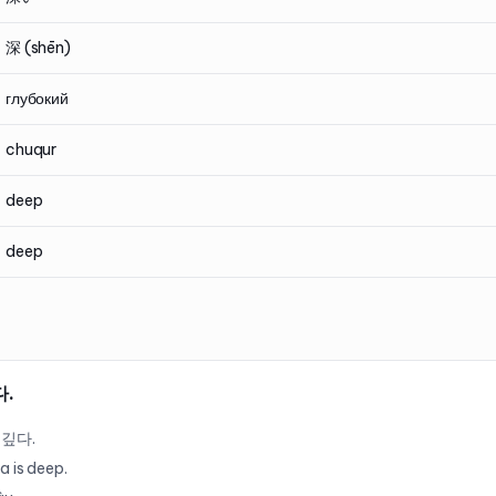
深 (shēn)
глубокий
chuqur
deep
deep
다.
깊다.
a is deep.