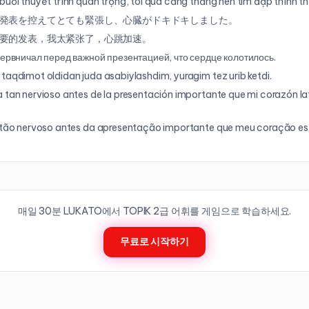
buổi thuyết trình quan trọng, tôi quá căng thẳng nên tim đập thình th
発表を控えてとても緊張し、心臓がドキドキしました。
要的发表，我太紧张了，心跳加速。
нервничал перед важной презентацией, что сердце колотилось.
taqdimot oldidan juda asabiylashdim, yuragim tez urib ketdi.
 tan nervioso antes de la presentación importante que mi corazón la
 tão nervoso antes da apresentação importante que meu coração e
매일 30분 LUKATO에서 TOPIK
2
급 어휘를 게임으로 학습하세요.
무료로 시작하기