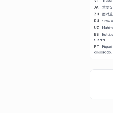
VI
Trước 
JA
重要な
ZH
面对重
RU
Я так 
UZ
Muhim 
ES
Estaba
fuerza.
PT
Fiquei
disparado.