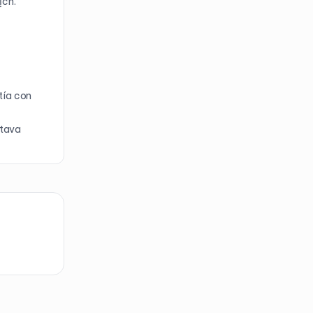
ịch.
tía con
stava