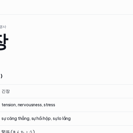
 명사
장
)
긴장
tension, nervousness, stress
sự căng thẳng, sự hồi hộp, sự lo lắng
緊張 (きんちょう)