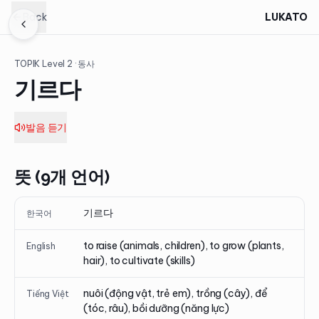
Back
LUKATO
TOPIK Level
2
· 동사
기르다
발음 듣기
뜻 (9개 언어)
기르다
한국어
to raise (animals, children), to grow (plants,
English
hair), to cultivate (skills)
nuôi (động vật, trẻ em), trồng (cây), để
Tiếng Việt
(tóc, râu), bồi dưỡng (năng lực)