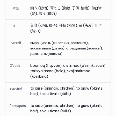
飼う (動物), 育てる (動物, 子供, 植物), 伸ばす
日本語
(髪), 培う (能力)
养育 (动物, 孩子), 种植 (植物), 留 (头发), 培养
中文
(能力)
выращивать (животных, растения),
Русский
воспитывать (детей), отращивать (волосы),
развивать (навыки)
boqmoq (hayvon), o'stirmoq (o'simlik, soch),
O'zbek
tarbiyalamoq (bola), rivojlantirmoq
(ko'nikma)
to raise (animals, children), to grow (plants,
Español
hair), to cultivate (skills)
to raise (animals, children), to grow (plants,
Português
hair), to cultivate (skills)