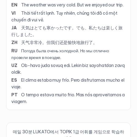
EN
The weather was very cold. But we enjoyed our trip.
VI
Thời tiết rất lạnh. Tuy nhiên, chúng tôi đã có một
chuyến đi vui vẻ.
JA
天気はとても寒かったです。でも、私たちは楽しく旅
行しました。
ZH
天气非常冷。但我们还是愉快地旅行了。
RU
Погода была очень холодной. Но мы отлично
провели время в поездке.
UZ
Ob-havo juda sovuq edi. Lekin biz sayohatdan zavq
oldik.
ES
El clima estaba muy frío. Pero disfrutamos mucho el
viaje.
PT
O tempo estava muito frio. Mas nós aproveitamos a
viagem.
매일 30분 LUKATO에서 TOPIK
1
급 어휘를 게임으로 학습하