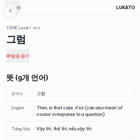
Back
LUKATO
TOPIK Level
1
· 부사
그럼
발음 듣기
뜻 (9개 언어)
그럼
한국어
Then, in that case, if so (can also mean 'of
English
course' in response to a question)
Vậy thì, thế thì, nếu vậy thì
Tiếng Việt