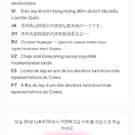
destinations.
VI
Đảo Jeju là một trong những điểm du lịch tiêu biểu
của Hàn Quốc.
JA
済州島は韓国の代表的な観光地の一つです。
ZH
济州岛是韩国的代表性旅游景点之一。
RU
Остров Чеджудо — одно из самых известных
туристических мест Кореи.
UZ
Cheju oroli Koreyaning asosiy sayyohlik
maskanlaridan biridir.
ES
La isla de Jeju es uno de los destinos turísticos más
representativos de Corea.
PT
A Ilha de Jeju é um dos destinos turísticos mais
representativos da Coreia.
매일 30분 LUKATO에서 TOPIK
2
급 어휘를 게임으로 학습
하세요.