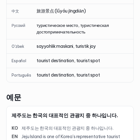
旅游景点 (lǚyóu jǐngdiǎn)
中文
туристическое место, туристическая
Русский
достопримечательность
sayyohlik maskani, turistik joy
O'zbek
tourist destination, tourist spot
Español
tourist destination, tourist spot
Português
예문
제주도는 한국의 대표적인 관광지 중 하나입니다.
KO
제주도는 한국의 대표적인 관광지 중 하나입니다.
EN
Jeju Island is one of Korea's representative tourist