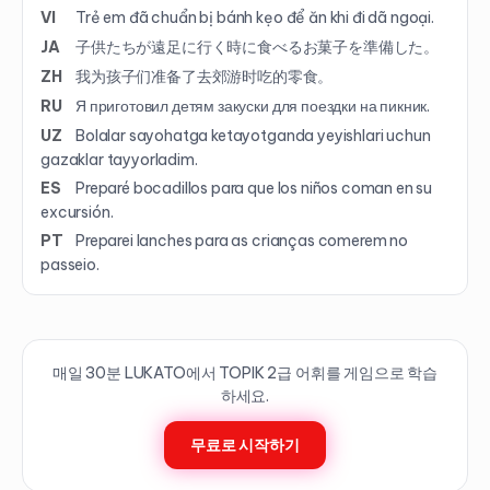
VI
Trẻ em đã chuẩn bị bánh kẹo để ăn khi đi dã ngoại.
JA
子供たちが遠足に行く時に食べるお菓子を準備した。
ZH
我为孩子们准备了去郊游时吃的零食。
RU
Я приготовил детям закуски для поездки на пикник.
UZ
Bolalar sayohatga ketayotganda yeyishlari uchun
gazaklar tayyorladim.
ES
Preparé bocadillos para que los niños coman en su
excursión.
PT
Preparei lanches para as crianças comerem no
passeio.
매일 30분 LUKATO에서 TOPIK
2
급 어휘를 게임으로 학습
하세요.
무료로 시작하기