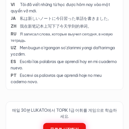
VI
Tôi đã viết những từ học được hôm nay vào một
quyển vở mới.
JA
私は新しいノートに今日習った単語を書きました。
ZH
我在新笔记本上写下了今天学到的单词。
RU
Я записал слова, которые выучил сегодня, в новую
тетрадь.
UZ
Men bugun o'rgangan so'zlarimni yangi daftarimga
yozdim.
ES
Escribí las palabras que aprendí hoy en mi cuaderno
nuevo.
PT
Escrevi as palavras que aprendi hoje no meu
caderno novo.
매일 30분 LUKATO에서 TOPIK
1
급 어휘를 게임으로 학습하
세요.