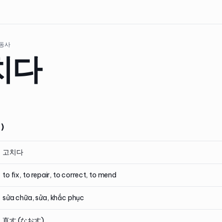
 동사
치다
)
고치다
to fix, to repair, to correct, to mend
sửa chữa, sửa, khắc phục
直す (なおす)