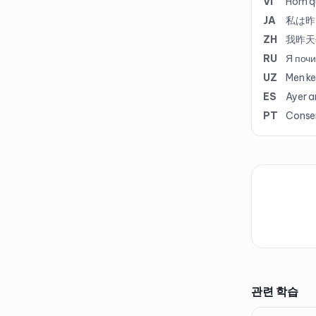
VI
Hôm qu
JA
私は昨
ZH
我昨天
RU
Я почи
UZ
Men ke
ES
Ayer a
PT
Conser
관련 학습