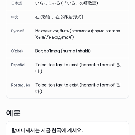
いらっしゃる (「いる」の尊敬語)
日本語
在 (敬语，'在'的敬语形式)
中文
Находиться; быть (вежливая форма глагола
Русский
'быть'/'находиться')
Bor; bo'lmoq (hurmat shakli)
O'zbek
To be; to stay; to exist (honorific form of '있
Español
다')
To be; to stay; to exist (honorific form of '있
Português
다')
예문
할머니께서는 지금 한국에 계세요.