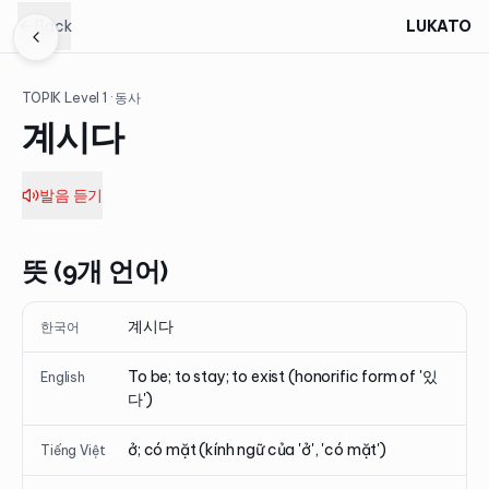
Back
LUKATO
TOPIK Level
1
· 동사
계시다
발음 듣기
뜻 (9개 언어)
계시다
한국어
To be; to stay; to exist (honorific form of '있
English
다')
ở; có mặt (kính ngữ của 'ở', 'có mặt')
Tiếng Việt