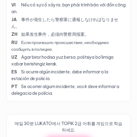
VI
Nếu có sự cố xảy ra, bạn phải trình báo với đồn công
an.
JA
事件が発生したら警察署に通報しなければなりませ
ん。
ZH
如果发生事件，必须向警察局报案。
RU
Если произошло происшествие, необходимо
сообщить в полицию.
UZ
Agar biror hodisa yuz bersa, politsiya bo'limiga
xabar berishingiz kerak.
ES
Si ocurre algún incidente, debe informar a la
estación de policía.
PT
Se ocorrer algum incidente, você deve informar a
delegacia de polícia.
매일 30분 LUKATO에서 TOPIK
2
급 어휘를 게임으로 학습
하세요.