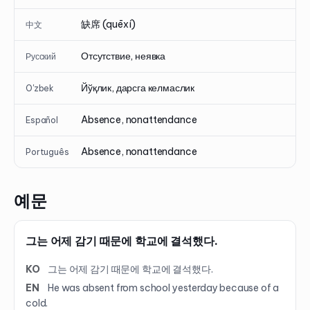
缺席 (quēxí)
中文
Отсутствие, неявка
Русский
Йўқлик, дарсга келмаслик
O'zbek
Absence, nonattendance
Español
Absence, nonattendance
Português
예문
그는 어제 감기 때문에 학교에 결석했다.
KO
그는 어제 감기 때문에 학교에 결석했다.
EN
He was absent from school yesterday because of a
cold.