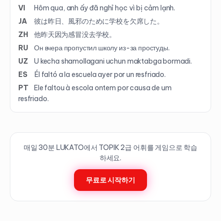
VI
Hôm qua, anh ấy đã nghỉ học vì bị cảm lạnh.
JA
彼は昨日、風邪のために学校を欠席した。
ZH
他昨天因为感冒没去学校。
RU
Он вчера пропустил школу из-за простуды.
UZ
U kecha shamollagani uchun maktabga bormadi.
ES
Él faltó a la escuela ayer por un resfriado.
PT
Ele faltou à escola ontem por causa de um
resfriado.
매일 30분 LUKATO에서 TOPIK
2
급 어휘를 게임으로 학습
하세요.
무료로 시작하기