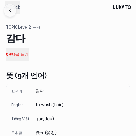
Back
LUKATO
TOPIK Level
2
· 동사
감다
발음 듣기
뜻 (9개 언어)
감다
한국어
to wash (hair)
English
gội (đầu)
Tiếng Việt
洗う (髪を)
日本語