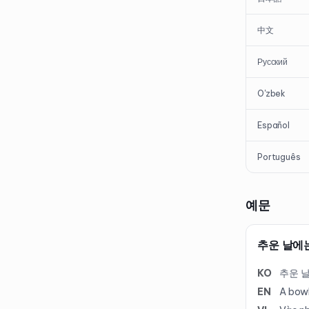
中文
Русский
O'zbek
Español
Português
예문
추운 날에
KO
추운 
EN
A bowl