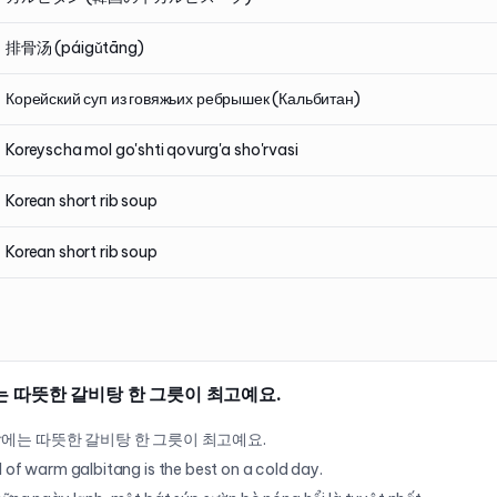
排骨汤 (páigǔtāng)
Корейский суп из говяжьих ребрышек (Кальбитан)
Koreyscha mol go'shti qovurg'a sho'rvasi
Korean short rib soup
Korean short rib soup
는 따뜻한 갈비탕 한 그릇이 최고예요.
날에는 따뜻한 갈비탕 한 그릇이 최고예요.
 of warm galbitang is the best on a cold day.