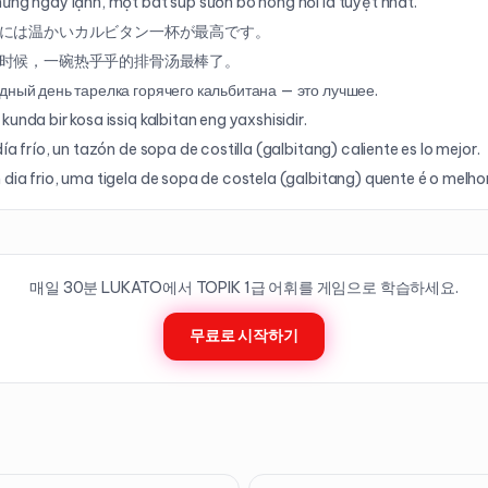
ững ngày lạnh, một bát súp sườn bò nóng hổi là tuyệt nhất.
には温かいカルビタン一杯が最高です。
时候，一碗热乎乎的排骨汤最棒了。
дный день тарелка горячего кальбитана — это лучшее.
kunda bir kosa issiq kalbitan eng yaxshisidir.
día frío, un tazón de sopa de costilla (galbitang) caliente es lo mejor.
dia frio, uma tigela de sopa de costela (galbitang) quente é o melhor
매일 30분 LUKATO에서 TOPIK
1
급 어휘를 게임으로 학습하세요.
무료로 시작하기