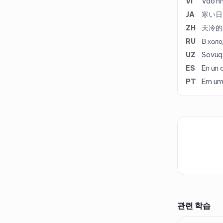
VI
Vào nh
JA
寒い日
ZH
天冷的
RU
В холо
UZ
Sovuq 
ES
En un 
PT
Em um 
관련 학습