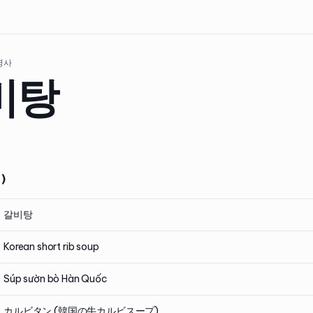
 명사
비탕
)
갈비탕
Korean short rib soup
Súp sườn bò Hàn Quốc
カルビタン (韓国の牛カルビスープ)