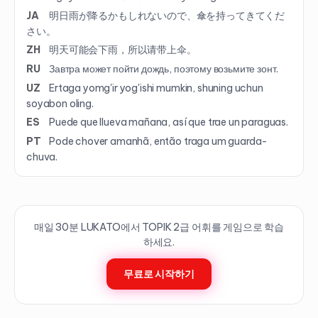
JA
明日雨が降るかもしれないので、傘を持ってきてくだ
さい。
ZH
明天可能会下雨，所以请带上伞。
RU
Завтра может пойти дождь, поэтому возьмите зонт.
UZ
Ertaga yomg'ir yog'ishi mumkin, shuning uchun
soyabon oling.
ES
Puede que llueva mañana, así que trae un paraguas.
PT
Pode chover amanhã, então traga um guarda-
chuva.
매일 30분 LUKATO에서 TOPIK
2
급 어휘를 게임으로 학습
하세요.
무료로 시작하기