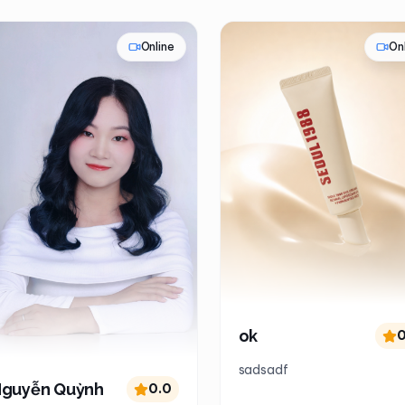
Online
On
ok
0
sadsadf
guyễn Quỳnh
0.0