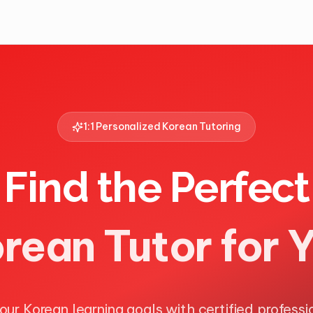
1:1 Personalized Korean Tutoring
Find the Perfect
rean Tutor for 
ur Korean learning goals with certified professi