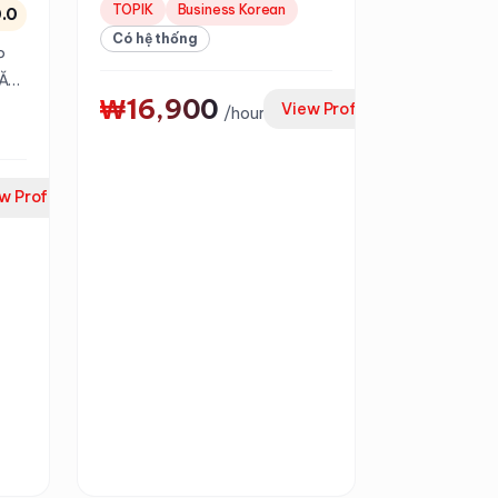
TOPIK
Business Korean
.0
Có hệ thống
P
NĂM
₩16,900
View Profile
/
hour
w Profile