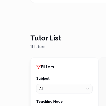
Tutor List
11 tutors
Filters
Subject
All
Teaching Mode