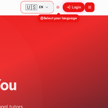
🇺🇸
Login
EN
Toggle theme
Select your language
You
onal tutors