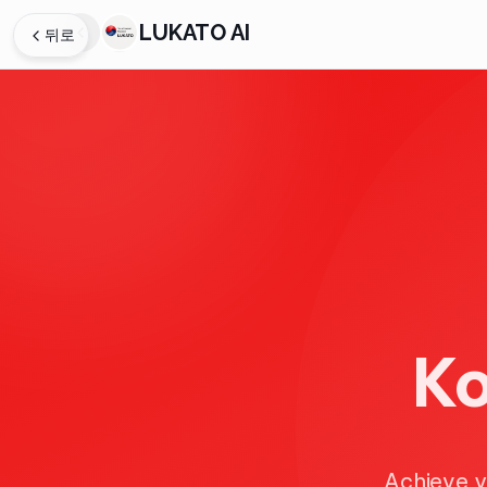
LUKATO AI
뒤로
Ko
Achieve yo