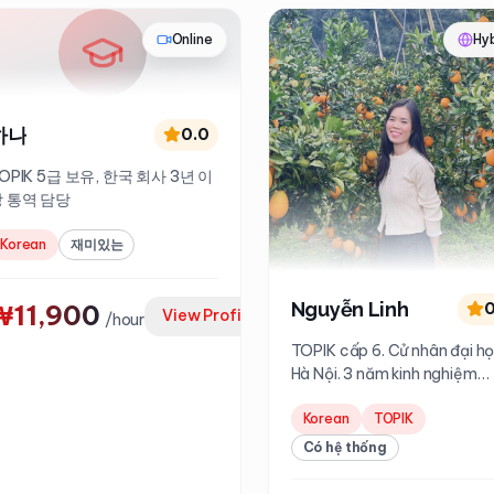
Online
Hy
하나
0.0
OPIK 5급 보유, 한국 회사 3년 이
 통역 담당
Korean
재미있는
Nguyễn Linh
0
₩11,900
View Profile
/
hour
TOPIK cấp 6. Cử nhân đại h
Hà Nội. 3 năm kinh nghiệm
giảng dạy
Korean
TOPIK
Có hệ thống