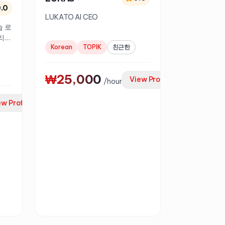
.0
LUKATO AI CEO
습 로
리학
Korean
TOPIK
친근한
₩25,000
View Profile
/
hour
ew Profile