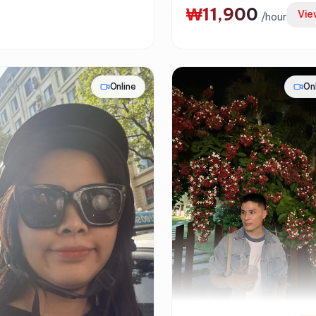
₩11,900
Vie
/
hour
Online
On