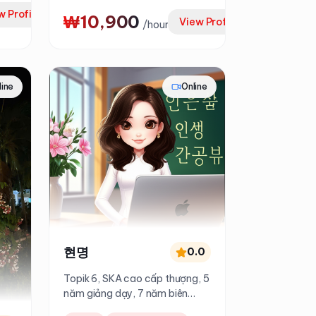
w Profile
₩10,900
View Profile
/
hour
line
Online
현명
0.0
Topik 6, SKA cao cấp thượng, 5
năm giảng dạy, 7 năm biên
phiên dịch