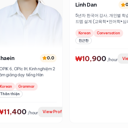
Linh Dan
0
5년차 한국어 강사, 개인별 학
드맵 설계 (교육학•언어학•심
기반)
Korean
Conversation
친근한
₩10,900
haein
0.0
Vi
/
hour
OPIK 6, OPIc IH, Kinh nghiệm 2
ăm giảng dạy tiếng Hàn
Korean
Grammar
Thân thiện
₩11,400
View Profile
/
hour