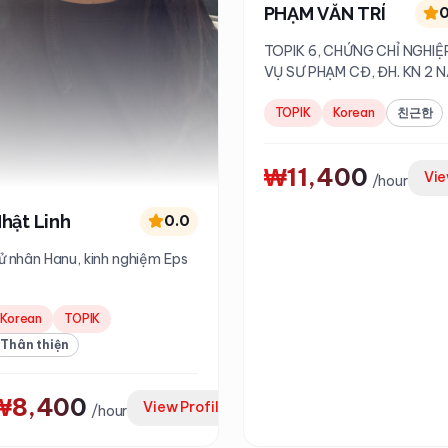
PHẠM VĂN TRÍ
0
TOPIK 6, CHỨNG CHỈ NGHIỆ
VỤ SƯ PHẠM CĐ, ĐH. KN 2 
DẠY CĐ, 3 NĂM DẠY TT
TOPIK
Korean
친근한
₩11,400
Vie
/
hour
hật Linh
0.0
ử nhân Hanu, kinh nghiệm Eps
Korean
TOPIK
Thân thiện
₩8,400
View Profile
/
hour