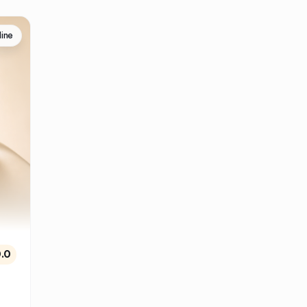
line
.0