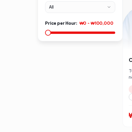
All
Price per Hour
:
₩0
-
₩100,000
C
T
n