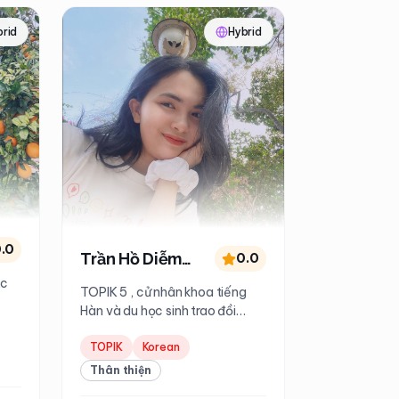
brid
Hybrid
.0
Trần Hồ Diễm
0.0
ọc
Quỳnh
TOPIK 5 , cử nhân khoa tiếng
Hàn và du học sinh trao đồi
trường Wonkwang, hơn 3 năm
kinh nghiệm dạy
TOPIK
Korean
Thân thiện