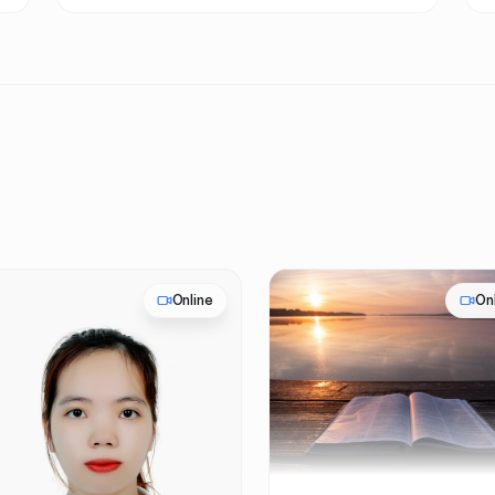
Online
On