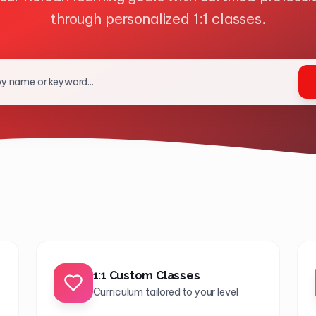
through personalized 1:1 classes.
1:1 Custom Classes
Curriculum tailored to your level