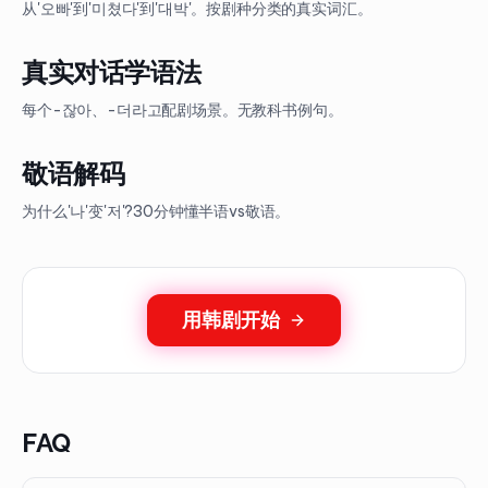
从'오빠'到'미쳤다'到'대박'。按剧种分类的真实词汇。
真实对话学语法
每个-잖아、-더라고配剧场景。无教科书例句。
敬语解码
为什么'나'变'저'?30分钟懂半语vs敬语。
用韩剧开始
FAQ