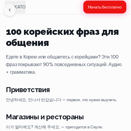
LUKATO
Начать бесплатно
100 корейских фраз для
общения
Едете в Корею или общаетесь с корейцами? Эти 100
фраз покрывают 90% повседневных ситуаций. Аудио
+ грамматика.
Приветствия
안녕하세요, 만나서 반갑습니다 — первое, что нужно выучить.
Магазины и рестораны
이거 얼마예요? 계산해 주세요. — пригодится в Сеуле.