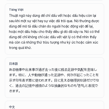
Tiếng Việt
Thuật ngữ này dùng để chỉ dấu vết hoặc dấu hiệu còn lại
sau khi một sự vật hay sự việc đã trôi qua. Nó thường được
dùng để mô tả dấu chân do người hoặc động vật để lại,
hoặc một dấu hiệu cho thấy điều gì đó đã xảy ra. Nó có thể
dùng để chỉ không chỉ các dấu vết vật lý có thể nhìn thấy
mà còn cả những thứ trừu tượng như ký ức hoặc cảm xúc
trong quá khứ.
日本語
ある物事や出来事が過ぎ去った後に残る足跡や気配を意味し
ます。特に、人や動物が通った足跡や、何かが起こったことを
示す印を表す際に使われます。目に見える物理的な跡だけでな
く、過去の記憶や感情のような抽象的なものも「흔적」と表現で
きます。
中文