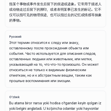
指某个事物或事件发生后留下的痕迹或迹象。它常用于描述人
或动物走过后留下的脚印，或者表明某事已发生的标记。它不
仅可以指可见的物理痕迹，也可以指过去的记忆或情感等抽象
的事物。
Русский
Этот термин относится к следу или знаку,
оставленному после прохождения объекта или
события. Часто используется для описания следов,
оставленных людьми или животными, или метки,
указывающей на то, что что-то произошло. Он может
относиться не только к видимым физическим
отметкам, но и к абстрактным вещам, таким как
прошлые воспоминания или эмоции.
O'zbek
Bu atama biror narsa yoki hodisa o'tgandan keyin qolgan iz
yoki belgini anglatadi. U ko'pincha odamlar yoki hayvonlar