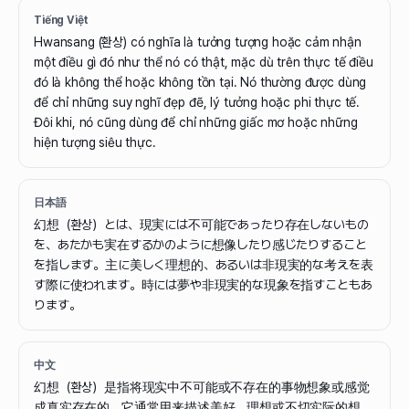
Tiếng Việt
Hwansang (환상) có nghĩa là tưởng tượng hoặc cảm nhận
một điều gì đó như thể nó có thật, mặc dù trên thực tế điều
đó là không thể hoặc không tồn tại. Nó thường được dùng
để chỉ những suy nghĩ đẹp đẽ, lý tưởng hoặc phi thực tế.
Đôi khi, nó cũng dùng để chỉ những giấc mơ hoặc những
hiện tượng siêu thực.
日本語
幻想（환상）とは、現実には不可能であったり存在しないもの
を、あたかも実在するかのように想像したり感じたりすること
を指します。主に美しく理想的、あるいは非現実的な考えを表
す際に使われます。時には夢や非現実的な現象を指すこともあ
ります。
中文
幻想（환상）是指将现实中不可能或不存在的事物想象或感觉
成真实存在的。它通常用来描述美好、理想或不切实际的想