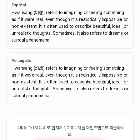
Español
Hwansang (幻想) refers to imagining or feeling something
as if it were real, even though it is realistically impossible or
non-existent. It is often used to describe beautiful, ideal, or
unrealistic thoughts. Sometimes, it also refers to dreams or
surreal phenomena.
Português
Hwansang (幻想) refers to imagining or feeling something
as if it were real, even though it is realistically impossible or
non-existent. It is often used to describe beautiful, ideal, or
unrealistic thoughts. Sometimes, it also refers to dreams or
surreal phenomena.
LUKATO RAG AI로 한자어 1,000+개를 마인드맵으로 학습하세
요.