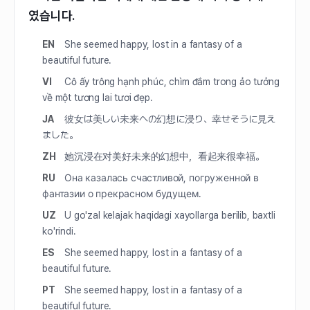
였습니다.
EN
She seemed happy, lost in a fantasy of a
beautiful future.
VI
Cô ấy trông hạnh phúc, chìm đắm trong ảo tưởng
về một tương lai tươi đẹp.
JA
彼女は美しい未来への幻想に浸り、幸せそうに見え
ました。
ZH
她沉浸在对美好未来的幻想中，看起来很幸福。
RU
Она казалась счастливой, погруженной в
фантазии о прекрасном будущем.
UZ
U go'zal kelajak haqidagi xayollarga berilib, baxtli
ko'rindi.
ES
She seemed happy, lost in a fantasy of a
beautiful future.
PT
She seemed happy, lost in a fantasy of a
beautiful future.