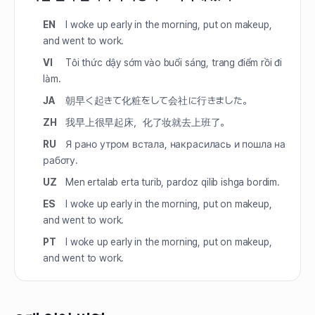
EN
I woke up early in the morning, put on makeup,
and went to work.
VI
Tôi thức dậy sớm vào buổi sáng, trang điểm rồi đi
làm.
JA
朝早く起きて化粧をして会社に行きました。
ZH
我早上很早起床，化了妆就去上班了。
RU
Я рано утром встала, накрасилась и пошла на
работу.
UZ
Men ertalab erta turib, pardoz qilib ishga bordim.
ES
I woke up early in the morning, put on makeup,
and went to work.
PT
I woke up early in the morning, put on makeup,
and went to work.