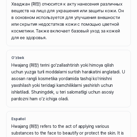
Хваджан (화장) относится к акту нанесения различных
веществ на лицо для украшения или защиты кожи. Он
в основном используется для улучшения внешности
или скрытия недостатков кожи с помощью цветной
косметики. Также включает базовый уход за кожей
для ее здоровья.
O'zbek
Hwajang (화장) terini go'zallashtirish yoki himoya qilish
uchun yuzga turli moddalarni surtish harakatini anglatadi. U
asosan rangli kosmetika yordamida tashqi ko'rinishni
yaxshilash yoki teridagi kamchiliklarni yashirish uchun
ishlatiladi. Shuningdek, u teri salomatligi uchun asosiy
pardozni ham o'z ichiga oladi.
Español
Hwajang (화장) refers to the act of applying various
substances to the face to beautify or protect the skin. It is