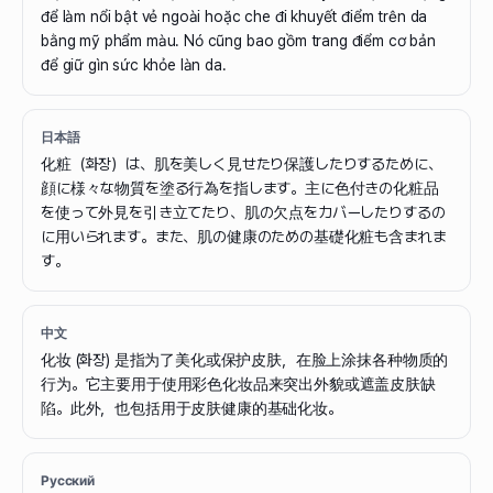
để làm nổi bật vẻ ngoài hoặc che đi khuyết điểm trên da
bằng mỹ phẩm màu. Nó cũng bao gồm trang điểm cơ bản
để giữ gìn sức khỏe làn da.
日本語
化粧（화장）は、肌を美しく見せたり保護したりするために、
顔に様々な物質を塗る行為を指します。主に色付きの化粧品
を使って外見を引き立てたり、肌の欠点をカバーしたりするの
に用いられます。また、肌の健康のための基礎化粧も含まれま
す。
中文
化妆 (화장) 是指为了美化或保护皮肤，在脸上涂抹各种物质的
行为。它主要用于使用彩色化妆品来突出外貌或遮盖皮肤缺
陷。此外，也包括用于皮肤健康的基础化妆。
Русский