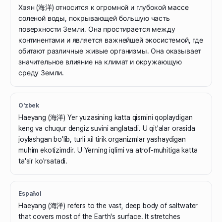
Хэян (海洋) относится к огромной и глубокой массе
соленой воды, покрывающей большую часть
поверхности Земли. Она простирается между
континентами и является важнейшей экосистемой, где
обитают различные живые организмы. Она оказывает
значительное влияние на климат и окружающую
среду Земли.
O'zbek
Haeyang (海洋) Yer yuzasining katta qismini qoplaydigan
keng va chuqur dengiz suvini anglatadi. U qit'alar orasida
joylashgan bo'lib, turli xil tirik organizmlar yashaydigan
muhim ekotizimdir. U Yerning iqlimi va atrof-muhitiga katta
ta'sir ko'rsatadi.
Español
Haeyang (海洋) refers to the vast, deep body of saltwater
that covers most of the Earth's surface. It stretches