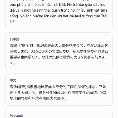
bao phủ phần lớn bề mặt Trái Đất. Nó trải dài giữa các lục
địa và là một hệ sinh thái quan trọng nơi nhiều sinh vật sinh
sống. Nó ảnh hưởng lớn đến khí hậu và môi trường của Trái
Đất.
日本語
海陽（해양）は、地球の表面の大部分を覆う広大で深い海水を
意味します。大陸と大陸の間に広がり、多様な生物が生息する
重要な生態系です。地球の気候と環境に大きな影響を与えま
す。
中文
海洋(海洋)指覆盖地球表面大部分的广阔而深邃的海水。它延
伸于各大洲之间，是各种生物赖以生存的重要生态系统。它对
地球的气候和环境有着巨大的影响。
Русский