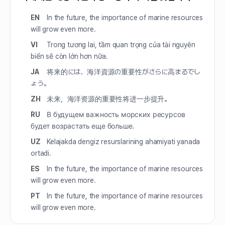
EN
In the future, the importance of marine resources
will grow even more.
VI
Trong tương lai, tầm quan trọng của tài nguyên
biển sẽ còn lớn hơn nữa.
JA
将来的には、海洋資源の重要性がさらに高まるでし
ょう。
ZH
未来，海洋资源的重要性将进一步提升。
RU
В будущем важность морских ресурсов
будет возрастать еще больше.
UZ
Kelajakda dengiz resurslarining ahamiyati yanada
ortadi.
ES
In the future, the importance of marine resources
will grow even more.
PT
In the future, the importance of marine resources
will grow even more.