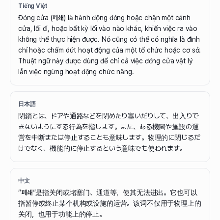
Tiếng Việt
Đóng cửa (폐쇄) là hành động đóng hoặc chặn một cánh
cửa, lối đi, hoặc bất kỳ lối vào nào khác, khiến việc ra vào
không thể thực hiện được. Nó cũng có thể có nghĩa là đình
chỉ hoặc chấm dứt hoạt động của một tổ chức hoặc cơ sở.
Thuật ngữ này được dùng để chỉ cả việc đóng cửa vật lý
lẫn việc ngừng hoạt động chức năng.
日本語
閉鎖とは、ドアや通路などを閉めたり塞いだりして、出入りで
きないようにする行為を指します。また、ある機関や施設の運
営を中断または停止することも意味します。物理的に閉じるだ
けでなく、機能的に停止するという意味でも使われます。
中文
“폐쇄”是指关闭或堵塞门、通道等，使其无法进出。它也可以
指暂停或终止某个机构或设施的运营。该词不仅用于物理上的
关闭，也用于功能上的停止。