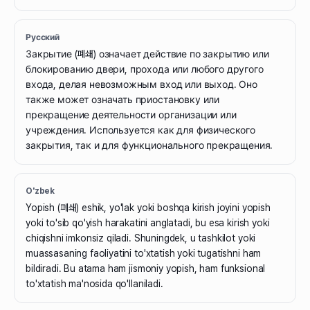
Русский
Закрытие (폐쇄) означает действие по закрытию или
блокированию двери, прохода или любого другого
входа, делая невозможным вход или выход. Оно
также может означать приостановку или
прекращение деятельности организации или
учреждения. Используется как для физического
закрытия, так и для функционального прекращения.
O'zbek
Yopish (폐쇄) eshik, yo'lak yoki boshqa kirish joyini yopish
yoki to'sib qo'yish harakatini anglatadi, bu esa kirish yoki
chiqishni imkonsiz qiladi. Shuningdek, u tashkilot yoki
muassasaning faoliyatini to'xtatish yoki tugatishni ham
bildiradi. Bu atama ham jismoniy yopish, ham funksional
to'xtatish ma'nosida qo'llaniladi.