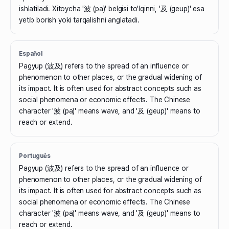
ishlatiladi. Xitoycha '波 (pa)' belgisi to'lqinni, '及 (geup)' esa
yetib borish yoki tarqalishni anglatadi.
Español
Pagyup (波及) refers to the spread of an influence or
phenomenon to other places, or the gradual widening of
its impact. It is often used for abstract concepts such as
social phenomena or economic effects. The Chinese
character '波 (pa)' means wave, and '及 (geup)' means to
reach or extend.
Português
Pagyup (波及) refers to the spread of an influence or
phenomenon to other places, or the gradual widening of
its impact. It is often used for abstract concepts such as
social phenomena or economic effects. The Chinese
character '波 (pa)' means wave, and '及 (geup)' means to
reach or extend.