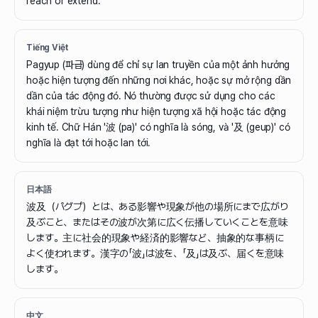
reach or extend.
Tiếng Việt
Pagyup (파급) dùng để chỉ sự lan truyền của một ảnh hưởng
hoặc hiện tượng đến những nơi khác, hoặc sự mở rộng dần
dần của tác động đó. Nó thường được sử dụng cho các
khái niệm trừu tượng như hiện tượng xã hội hoặc tác động
kinh tế. Chữ Hán '波 (pa)' có nghĩa là sóng, và '及 (geup)' có
nghĩa là đạt tới hoặc lan tới.
日本語
波及（パグプ）とは、ある影響や現象が他の場所にまで広がり
及ぶこと、またはその波が次第に広く伝播していくことを意味
します。主に社会的現象や経済的影響など、抽象的な事柄に
よく使われます。漢字の「波」は波を、「及」は及ぶ、届くを意味
します。
中文