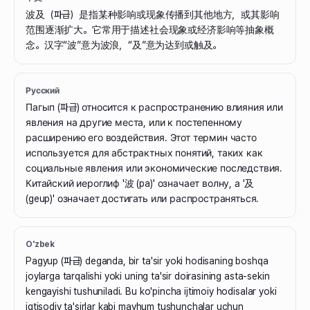
波及（파급）是指某种影响或现象传播到其他地方，或其影响
范围逐渐扩大。它常用于描述社会现象或经济影响等抽象概
念。汉字“波”意为波浪，“及”意为达到或触及。
Русский
Пагып (파급) относится к распространению влияния или
явления на другие места, или к постепенному
расширению его воздействия. Этот термин часто
используется для абстрактных понятий, таких как
социальные явления или экономические последствия.
Китайский иероглиф '波 (pa)' означает волну, а '及
(geup)' означает достигать или распространяться.
O'zbek
Pagyup (파급) deganda, bir ta'sir yoki hodisaning boshqa
joylarga tarqalishi yoki uning ta'sir doirasining asta-sekin
kengayishi tushuniladi. Bu ko'pincha ijtimoiy hodisalar yoki
iqtisodiy ta'sirlar kabi mavhum tushunchalar uchun