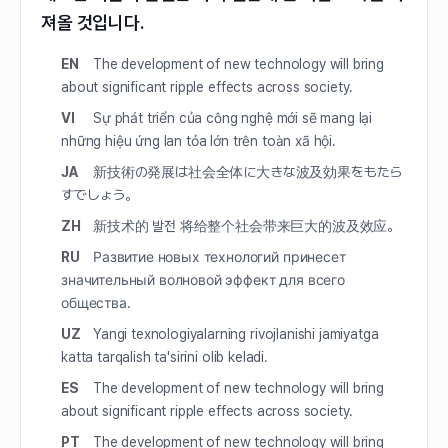
져올 것입니다.
EN
The development of new technology will bring
about significant ripple effects across society.
VI
Sự phát triển của công nghệ mới sẽ mang lại
những hiệu ứng lan tỏa lớn trên toàn xã hội.
JA
新技術の発展は社会全体に大きな波及効果をもたら
すでしょう。
ZH
新技术的 발전 将给整个社会带来巨大的波及效应。
RU
Развитие новых технологий принесет
значительный волновой эффект для всего
общества.
UZ
Yangi texnologiyalarning rivojlanishi jamiyatga
katta tarqalish ta'sirini olib keladi.
ES
The development of new technology will bring
about significant ripple effects across society.
PT
The development of new technology will bring