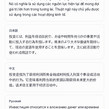
Nó có nghĩa là sử dụng các nguồn lực hiện tại để mong đợi
giá trị lớn hơn trong tương lai. Thuật ngữ này chủ yếu được
sử dụng trong các hoạt động kinh tế.
日本語
投資とは、利益を得る目的で、お金や時間を何らかの事業や活
動に投入する行為を指します。将来のより大きな価値を期待し
て、現在の資源を使用することを意味します。主に経済活動で
使われる用語です。
中文
投资是指为了获得利润而将金钱或时间投入到某个事业或活动
中的行为。它意味着利用当前的资源以期获得未来更大的价
值。该术语主要用于经济活动中。
Русский
Инвестиция относится к вложению денег или времени