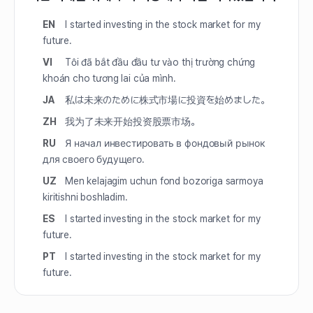
EN
I started investing in the stock market for my
future.
VI
Tôi đã bắt đầu đầu tư vào thị trường chứng
khoán cho tương lai của mình.
JA
私は未来のために株式市場に投資を始めました。
ZH
我为了未来开始投资股票市场。
RU
Я начал инвестировать в фондовый рынок
для своего будущего.
UZ
Men kelajagim uchun fond bozoriga sarmoya
kiritishni boshladim.
ES
I started investing in the stock market for my
future.
PT
I started investing in the stock market for my
future.