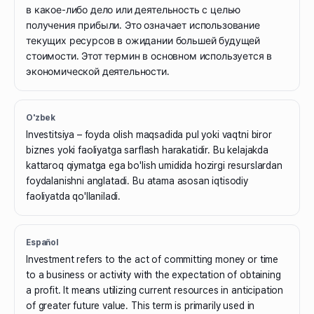
в какое-либо дело или деятельность с целью
получения прибыли. Это означает использование
текущих ресурсов в ожидании большей будущей
стоимости. Этот термин в основном используется в
экономической деятельности.
O'zbek
Investitsiya – foyda olish maqsadida pul yoki vaqtni biror
biznes yoki faoliyatga sarflash harakatidir. Bu kelajakda
kattaroq qiymatga ega bo'lish umidida hozirgi resurslardan
foydalanishni anglatadi. Bu atama asosan iqtisodiy
faoliyatda qo'llaniladi.
Español
Investment refers to the act of committing money or time
to a business or activity with the expectation of obtaining
a profit. It means utilizing current resources in anticipation
of greater future value. This term is primarily used in