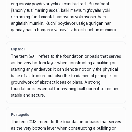
eng asosiy poydevor yoki asosni bildiradi. Bu nafaqat
jismoniy tuzilmaning asosi, balki mavhum g'oyalar yoki
rejalarning fundamental tamoyillari yoki asosini ham
anglatishi mumkin. Kuchli poydevor ustiga qurilgan har
qanday narsa barqaror va xavfsiz bo'lishi uchun muhimdir.
Español
The term '토대' refers to the foundation or basis that serves
as the very bottom layer when constructing a building or
starting any endeavor. It can denote not only the physical
base of a structure but also the fundamental principles or
groundwork of abstract ideas or plans. A strong
foundation is essential for anything built upon it to remain
stable and secure.
Português
The term '토대' refers to the foundation or basis that serves
as the very bottom layer when constructing a building or