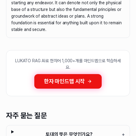
starting any endeavor. It can denote not only the physical
base of a structure but also the fundamental principles or
groundwork of abstract ideas or plans. A strong
foundation is essential for anything built upon it to remain
stable and secure.
LUKATO RAG AI로 한자어 1,000+개를 마인드맵으로 학습하세
요.
한자 마인드맵 시작
자주 묻는 질문
토대의 뜻은 무엇인가요?
+