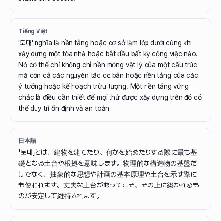
Tiếng Việt
'토대' nghĩa là nền tảng hoặc cơ sở làm lớp dưới cùng khi
xây dựng một tòa nhà hoặc bắt đầu bất kỳ công việc nào.
Nó có thể chỉ không chỉ nền móng vật lý của một cấu trúc
mà còn cả các nguyên tắc cơ bản hoặc nền tảng của các
ý tưởng hoặc kế hoạch trừu tượng. Một nền tảng vững
chắc là điều cần thiết để mọi thứ được xây dựng trên đó có
thể duy trì ổn định và an toàn.
日本語
「토대」とは、建物を建てたり、何かを始めたりする際に最も基
礎となる土台や根拠を意味します。物理的な構造物の基盤だ
けでなく、抽象的な思想や計画の基本原理や土台を示す際に
も使われます。丈夫な土台があってこそ、その上に築かれるも
のが安定して維持されます。