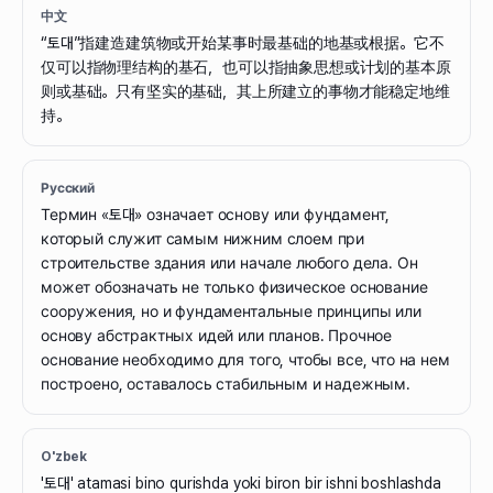
中文
“토대”指建造建筑物或开始某事时最基础的地基或根据。它不
仅可以指物理结构的基石，也可以指抽象思想或计划的基本原
则或基础。只有坚实的基础，其上所建立的事物才能稳定地维
持。
Русский
Термин «토대» означает основу или фундамент,
который служит самым нижним слоем при
строительстве здания или начале любого дела. Он
может обозначать не только физическое основание
сооружения, но и фундаментальные принципы или
основу абстрактных идей или планов. Прочное
основание необходимо для того, чтобы все, что на нем
построено, оставалось стабильным и надежным.
O'zbek
'토대' atamasi bino qurishda yoki biron bir ishni boshlashda