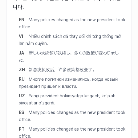
니다.
EN
Many policies changed as the new president took
office.
VI
Nhiều chính sách đã thay đổi khi tổng thống mới
lên nắm quyền.
JA
新しい大統領が執権し、多くの政策が変わりまし
た。
ZH
新总统执政后，许多政策都改变了。
RU
Многие политики изменились, когда новый
президент пришел к власти.
UZ
Yangi prezident hokimiyatga kelgach, ko'plab
siyosatlar o'zgardi.
ES
Many policies changed as the new president took
office.
PT
Many policies changed as the new president took
office.