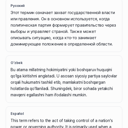
Русский
Этот термин означает захват государственной власти
или правления. Он в основном используется, когда
политическая партия формирует правительство через
выборы и управляет страной. Также может
описывать ситуацию, когда кто-то занимает
доминирующее положение в определенной области.
O'zbek
Bu atama millatning hokimiyatini yoki boshqaruv huquqini
qo'lga kiritishni anglatadi. U asosan siyosiy partiya saylovlar
orqali hukumatni tashkil etib, mamlakatni boshqargan
holatlarda qo'llaniladi. Shuningdek, biror sohada yetakchi
mavqeni egallashni ham ifodalashi mumkin.
Español
This term refers to the act of taking control of a nation's
power or governing authority. It is primarily used when a