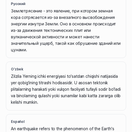
Русский
Землетрясение - это явление, при котором земная
кора сотрясается из-за внезапного высвобождения
энергии изнутри Земли. Оно в основном происходит
из-за движения тектонических плит или
вулканической активности и может нанести
значительный ущерб, такой как обрушение зданий или
цунами.
O'zbek
Zilzila Yerning ichki energiyasi to'satdan chiqishi natijasida
yer qobig'ining titrashi hodisasidir. U asosan tektonik
plitalarning harakati yoki vulqon faoliyati tufayli sodir bo'ladi
va binolarning qulashi yoki sunamilar kabi katta zararga olib
kelishi mumkin.
Español
An earthquake refers to the phenomenon of the Earth's