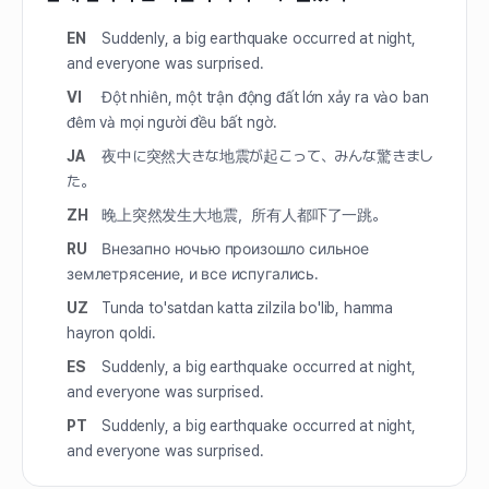
EN
Suddenly, a big earthquake occurred at night,
and everyone was surprised.
VI
Đột nhiên, một trận động đất lớn xảy ra vào ban
đêm và mọi người đều bất ngờ.
JA
夜中に突然大きな地震が起こって、みんな驚きまし
た。
ZH
晚上突然发生大地震，所有人都吓了一跳。
RU
Внезапно ночью произошло сильное
землетрясение, и все испугались.
UZ
Tunda to'satdan katta zilzila bo'lib, hamma
hayron qoldi.
ES
Suddenly, a big earthquake occurred at night,
and everyone was surprised.
PT
Suddenly, a big earthquake occurred at night,
and everyone was surprised.