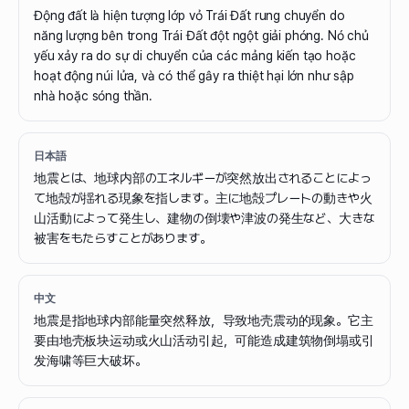
Động đất là hiện tượng lớp vỏ Trái Đất rung chuyển do
năng lượng bên trong Trái Đất đột ngột giải phóng. Nó chủ
yếu xảy ra do sự di chuyển của các mảng kiến tạo hoặc
hoạt động núi lửa, và có thể gây ra thiệt hại lớn như sập
nhà hoặc sóng thần.
日本語
地震とは、地球内部のエネルギーが突然放出されることによっ
て地殻が揺れる現象を指します。主に地殻プレートの動きや火
山活動によって発生し、建物の倒壊や津波の発生など、大きな
被害をもたらすことがあります。
中文
地震是指地球内部能量突然释放，导致地壳震动的现象。它主
要由地壳板块运动或火山活动引起，可能造成建筑物倒塌或引
发海啸等巨大破坏。