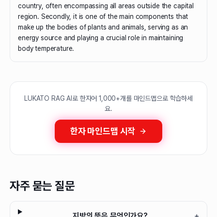
country, often encompassing all areas outside the capital
region. Secondly, it is one of the main components that
make up the bodies of plants and animals, serving as an
energy source and playing a crucial role in maintaining
body temperature.
LUKATO RAG AI로 한자어 1,000+개를 마인드맵으로 학습하세
요.
한자 마인드맵 시작
자주 묻는 질문
지방의 뜻은 무엇인가요?
+