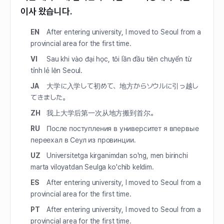
이사 왔습니다.
EN
After entering university, I moved to Seoul from a
provincial area for the first time.
VI
Sau khi vào đại học, tôi lần đầu tiên chuyển từ
tỉnh lẻ lên Seoul.
JA
大学に入学して初めて、地方からソウルに引っ越し
てきました。
ZH
我上大学后第一次从地方搬到首尔。
RU
После поступления в университет я впервые
переехал в Сеул из провинции.
UZ
Universitetga kirganimdan so'ng, men birinchi
marta viloyatdan Seulga ko'chib keldim.
ES
After entering university, I moved to Seoul from a
provincial area for the first time.
PT
After entering university, I moved to Seoul from a
provincial area for the first time.