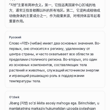
“지방”主要有两种含义。第一，它指远离国家中心区域的地
方，通常泛指首都圈以外的所有地区。第二，它是构成植物或
动物身体的主要成分之一，作为能量来源，对维持体温等起着
重要作用。
Русский
Слово «지방» (чибан) имеет два основных значения. Во-
первых, оно относится к региону, удаленному от
центра страны, и часто охватывает все области за
пределами столичного региона. Во-вторых, это один
из основных компонентов, составляющих тела
растений и животных, служащий источником энергии
и играющий решающую роль в поддержании
температуры тела.
O'zbek
Jibang (지방) so'zi ikkita asosiy ma'noga ega. Birinchidan, u
mamlakatning markaziy hukumatidan uzoqda joylashgan