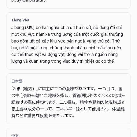
body temperature.
Tiếng Việt
Jibang (지방) có hai nghĩa chính. Thứ nhất, nó dùng để chỉ
một khu vực nằm xa trung ương của một quốc gia, thường
bao gồm tất cả các khu vực bên ngoài vùng thủ đô. Thứ
hai, nó là một trong những thành phần chính cấu tạo nên
cơ thể thực vật và động vật, đóng vai trò là nguồn năng
lượng và quan trọng trong việc duy trì nhiệt độ cơ thể.
日本語
「지방（地方）」には主に二つの意味があります。一つ目は、国
の中心部から離れた地域を指し、首都圏以外のすべての地域を
総称する際に使われます。二つ目は、植物や動物の体を構成す
る主要な成分の一つで、エネルギー源として使用され、体温維
持などに重要な役割を果たします。
中文