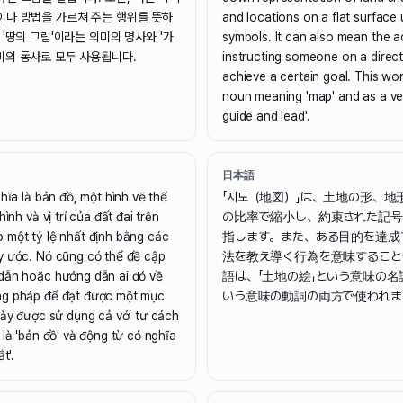
이나 방법을 가르쳐 주는 행위를 뜻하
and locations on a flat surface
 '땅의 그림'이라는 의미의 명사와 '가
symbols. It can also mean the ac
미의 동사로 모두 사용됩니다.
instructing someone on a direc
achieve a certain goal. This wo
noun meaning 'map' and as a ve
guide and lead'.
日本語
ghĩa là bản đồ, một hình vẽ thể
「지도（地図）」は、土地の形、地
hình và vị trí của đất đai trên
の比率で縮小し、約束された記号
 một tỷ lệ nhất định bằng các
指します。また、ある目的を達成
y ước. Nó cũng có thể đề cập
法を教え導く行為を意味すること
dẫn hoặc hướng dẫn ai đó về
語は、「土地の絵」という意味の名
ng pháp để đạt được một mục
いう意味の動詞の両方で使われま
này được sử dụng cả với tư cách
 là 'bản đồ' và động từ có nghĩa
t'.