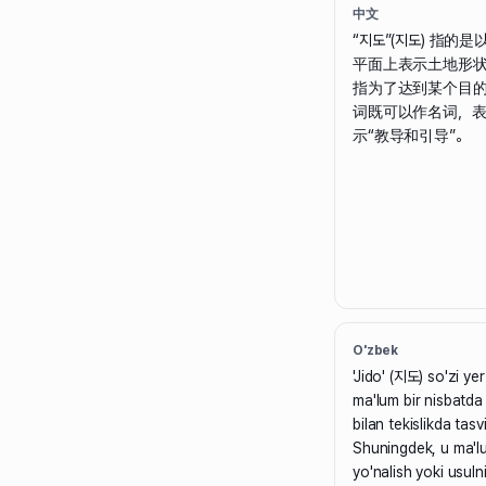
中文
“지도”(지도) 指
平面上表示土地形
指为了达到某个目
词既可以作名词，表
示“教导和引导”。
O'zbek
'Jido' (지도) so'zi yer
ma'lum bir nisbatda k
bilan tekislikda tasv
Shuningdek, u ma'l
yo'nalish yoki usuln