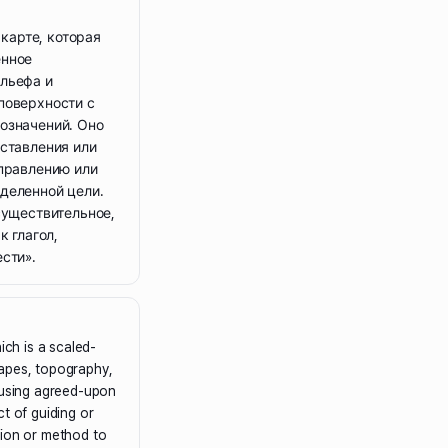
 карте, которая
енное
льефа и
поверхности с
означений. Оно
ставления или
аправлению или
деленной цели.
существительное,
к глагол,
сти».
ich is a scaled-
apes, topography,
 using agreed-upon
t of guiding or
tion or method to