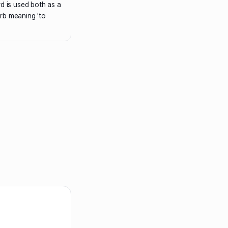
rd is used both as a
rb meaning 'to