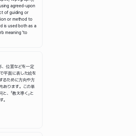
 using agreed-upon
t of guiding or
tion or method to
rd is used both as a
rb meaning 'to
形、位置などを一定
で平面に表した絵を
するために方向や方
もあります。この単
詞と、「教え導く」と
す。