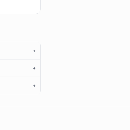
+
+
+