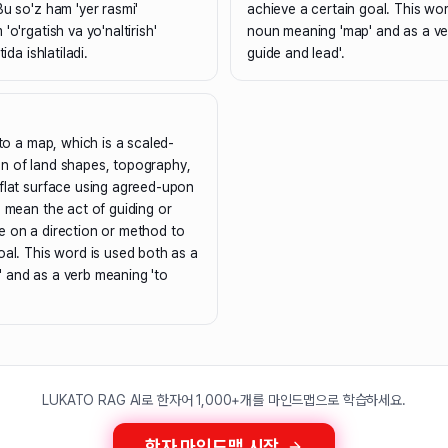
Bu so'z ham 'yer rasmi'
achieve a certain goal. This wo
'o'rgatish va yo'naltirish'
noun meaning 'map' and as a ve
ida ishlatiladi.
guide and lead'.
 to a map, which is a scaled-
n of land shapes, topography,
flat surface using agreed-upon
o mean the act of guiding or
e on a direction or method to
oal. This word is used both as a
 and as a verb meaning 'to
LUKATO RAG AI로 한자어 1,000+개를 마인드맵으로 학습하세요.
한자 마인드맵 시작