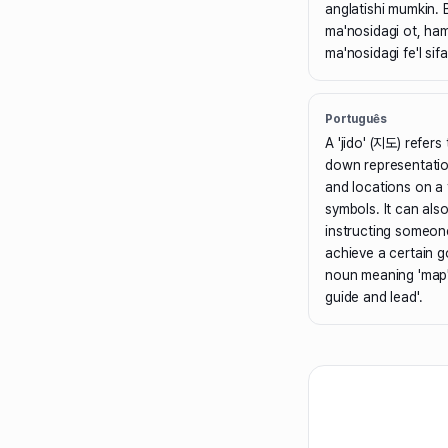
anglatishi mumkin. 
ma'nosidagi ot, ham 
ma'nosidagi fe'l sifat
Português
A 'jido' (지도) refers
down representatio
and locations on a 
symbols. It can als
instructing someon
achieve a certain g
noun meaning 'map'
guide and lead'.