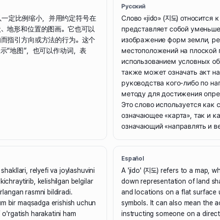
Русский
的是以一定比例缩小，并用约定符号在
Слово «jido» (지도) относится к
状、地形和位置的图画。它也可以
представляет собой уменьш
的而指引方向或方法的行为。这个
изображение форм земли, ре
示“地图”，也可以作动词，表
местоположений на плоской 
использованием условных об
также может означать акт на
руководства кого-либо по н
методу для достижения опре
Это слово используется как 
означающее «карта», так и ка
означающий «направлять и ве
Español
 shakllari, relyefi va joylashuvini
A 'jido' (지도) refers to a map, wh
ichraytirib, kelishilgan belgilar
down representation of land sh
irlangan rasmni bildiradi.
and locations on a flat surface
um bir maqsadga erishish uchun
symbols. It can also mean the ac
i o'rgatish harakatini ham
instructing someone on a direc