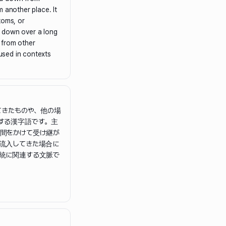
 another place. It
toms, or
 down over a long
 from other
 used in contexts
てきたものや、他の場
する漢字語です。主
間をかけて受け継が
流入してきた場合に
統に関連する文脈で