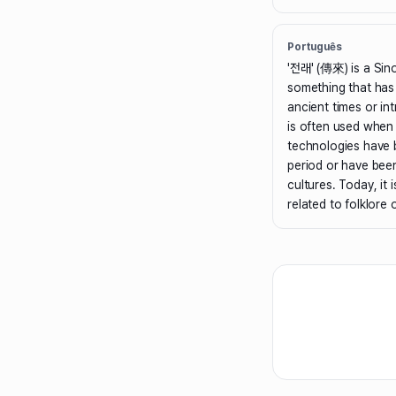
Português
'전래' (傳來) is a Si
something that ha
ancient times or in
is often used when 
technologies have
period or have bee
cultures. Today, it 
related to folklore o