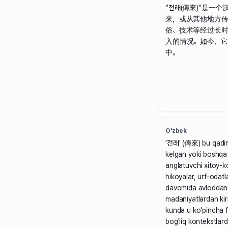
“전래(傳來)”是一
来，或从其他地方
俗、技术等经过长
入的情况。如今，
中。
O'zbek
'전래' (傳來) bu qadim
kelgan yoki boshqa 
anglatuvchi xitoy-k
hikoyalar, urf-odat
davomida avloddan-
madaniyatlardan kiri
kunda u ko'pincha fo
bog'liq kontekstlarda