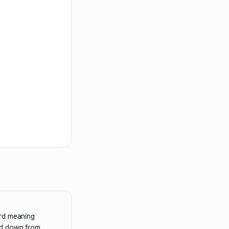
rd meaning
ed down from