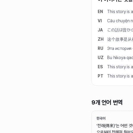
EN
This story is
VI
Câu chuyện nà
JA
この話は昔か
ZH
这个故事是从
RU
Эта история
UZ
Bu hikoya qad
ES
This story is
PT
This story is
9개 언어 번역
한국어
‘전래(傳來)’는 어떤 
으로부터 전해져 들어오