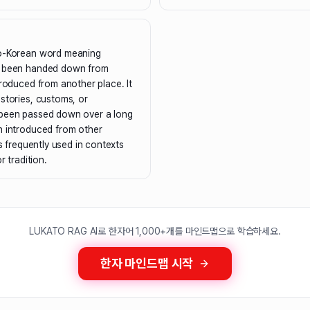
no-Korean word meaning
s been handed down from
troduced from another place. It
stories, customs, or
 been passed down over a long
n introduced from other
is frequently used in contexts
r tradition.
LUKATO RAG AI로 한자어 1,000+개를 마인드맵으로 학습하세요.
한자 마인드맵 시작