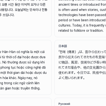
이 오랜 시간 동안 이어져 오거나 다른
ancient times or introduced from
사용됩니다. 오늘날에는 민속이나 전통
is often used when stories, cus
주 쓰입니다.
technologies have been passed
period or have been introduced
cultures. Today, it is frequently
related to folklore or tradition.
日本語
ừ Hán-Hàn có nghĩa là một cái
「전래（傳來）」は、昔から伝わっ
ại từ thời cổ đại hoặc được đưa
所から伝えられてきたものを意味
c. Nó thường được sử dụng khi
に物語、風習、技術などが長い時
 phong tục hoặc công nghệ đã
れてきた場合や、他の文化圏から
 một thời gian dài hoặc được du
使われます。今日では、民俗や伝
n hóa khác. Ngày nay, nó
よく用いられます。
g trong các ngữ cảnh liên
ân gian hoặc truyền thống.
Русский