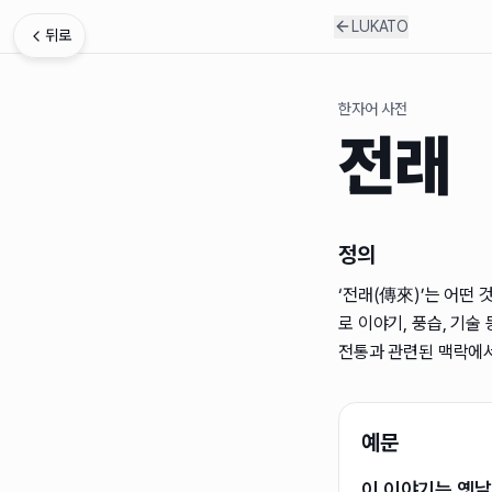
LUKATO
뒤로
한자어 사전
전래
정의
‘전래(傳來)’는 어떤
로 이야기, 풍습, 기
전통과 관련된 맥락에서
예문
이 이야기는 옛날