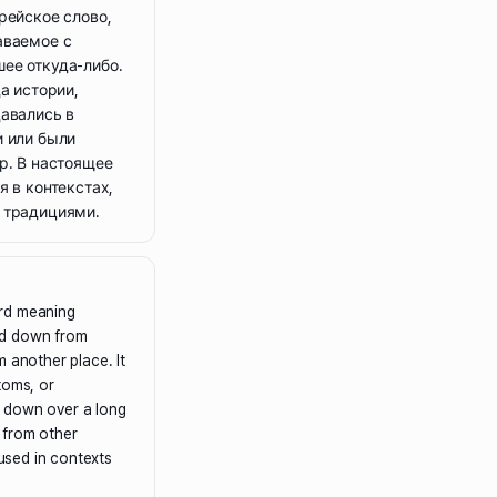
рейское слово,
аваемое с
ее откуда-либо.
а истории,
давались в
и или были
р. В настоящее
я в контекстах,
 традициями.
rd meaning
ed down from
 another place. It
toms, or
 down over a long
 from other
 used in contexts