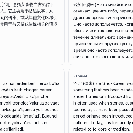
个汉字词，意指某事物自古流传下
«전래» (傳來) – это китайско-ко
传入。它主要用于描述故事、风
означающее что-либо, перед
时间的传承，或从其他文化区域引
древних времен или пришедш
它常用于与民俗或传统相关的语境
Оно часто используется, когд
обычаи или технологии пере
течение длительного времен
привнесены из других культу
время оно часто используетс
связанных с фольклором или
Español
 zamonlardan beri meros bo'lib
'전래' (傳來) is a Sino-Korean wo
joydan kelib chiqqan narsani
something that has been hand
oreys so'zidir. U ko'pincha
ancient times or introduced from
lar yoki texnologiyalar uzoq vaqt
is often used when stories, cus
avlodga o'tganida yoki boshqa
technologies have been passed
b kelganida ishlatiladi. Bugungi
period or have been introduced
lklor yoki an'analar bilan
cultures. Today, it is frequently
 qo'llaniladi.
related to folklore or tradition.