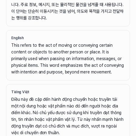
니다. 주로 정보, 메시지, 또는 물리적인 물건을 넘겨줄 때 사용됩니다.
이 단어는 단순히 이동시키는 것을 넘어, 의도와 목적을 가지고 전달하
는 행위를 강조합니다.
English
This refers to the act of moving or conveying certain
content or objects to another person or place. It is
primarily used when passing on information, messages, or
physical items. This word emphasizes the act of conveying
with intention and purpose, beyond mere movement.
Tiếng Việt
Điều này đề cập đến hành động chuyển hoặc truyền tải
một nội dung hoặc vật phẩm nào đó đến người hoặc địa
điểm khác. Nó chủ yếu được sử dụng khi truyền đạt thông
tin, tin nhắn hoặc vật phẩm vật lý. Từ này nhấn mạnh hành
động truyền đạt có chủ đích và mục đích, vượt ra ngoài
việc di chuyển đơn thuần.