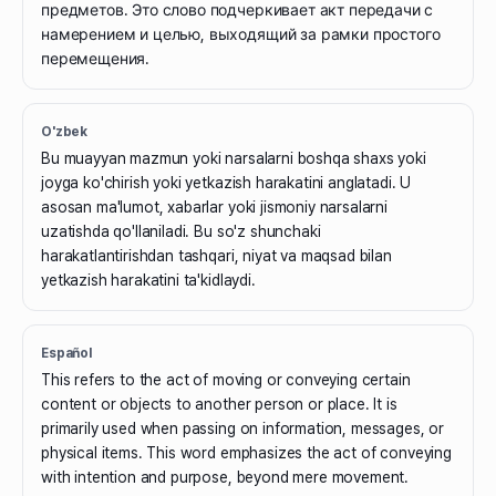
предметов. Это слово подчеркивает акт передачи с
намерением и целью, выходящий за рамки простого
перемещения.
O'zbek
Bu muayyan mazmun yoki narsalarni boshqa shaxs yoki
joyga ko'chirish yoki yetkazish harakatini anglatadi. U
asosan ma'lumot, xabarlar yoki jismoniy narsalarni
uzatishda qo'llaniladi. Bu so'z shunchaki
harakatlantirishdan tashqari, niyat va maqsad bilan
yetkazish harakatini ta'kidlaydi.
Español
This refers to the act of moving or conveying certain
content or objects to another person or place. It is
primarily used when passing on information, messages, or
physical items. This word emphasizes the act of conveying
with intention and purpose, beyond mere movement.