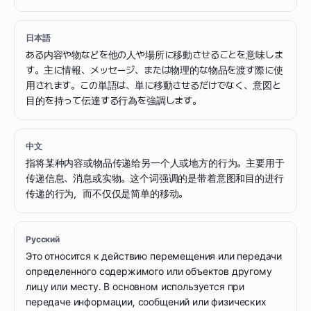
日本語
ある内容や物などを他の人や場所に移動させることを意味しま
す。主に情報、メッセージ、または物理的な物品を渡す際に使
用されます。この単語は、単に移動させるだけでなく、意図と
目的を持って伝達する行為を強調します。
中文
指将某种内容或物品传递给另一个人或地方的行为。主要用于
传递信息、消息或实物。这个词强调的是带着意图和目的进行
传递的行为，而不仅仅是简单的移动。
Русский
Это относится к действию перемещения или передачи
определенного содержимого или объектов другому
лицу или месту. В основном используется при
передаче информации, сообщений или физических