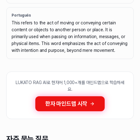
Português
This refers to the act of moving or conveying certain
content or objects to another person or place. It is
primarily used when passing on information, messages, or
physical items. This word emphasizes the act of conveying
with intention and purpose, beyond mere movement.
LUKATO RAG AI로 한자어 1,000+개를 마인드맵으로 학습하세
요.
한자 마인드맵 시작
자주 묻는 질문