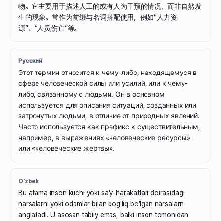
物。它主要用于描述人工的或有人为干预的情况，而非自然发
生的现象。常作为前缀与名词搭配使用，例如“人力资
源”、“人员伤亡”等。
Русский
Этот термин относится к чему-либо, находящемуся в
сфере человеческой силы или усилий, или к чему-
либо, связанному с людьми. Он в основном
используется для описания ситуаций, созданных или
затронутых людьми, в отличие от природных явлений.
Часто используется как префикс к существительным,
например, в выражениях «человеческие ресурсы»
или «человеческие жертвы».
O'zbek
Bu atama inson kuchi yoki sa'y-harakatlari doirasidagi
narsalarni yoki odamlar bilan bog'liq bo'lgan narsalarni
anglatadi. U asosan tabiiy emas, balki inson tomonidan