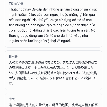
Tiếng Việt
Thuật ngữ này đề cập đến những gì nằm trong phạm vi sức
mạnh hoặc nỗ lực của con người, hoặc những gì liên quan
đến con người. Nó chủ yếu được sử dụng để mô tả các
tình huống do con người tạo ra hoặc có sự can thiệp của
con người, chứ không phải là các hiện tượng tự nhiên. Nó
thường được dùng làm tiền tố cho danh từ, ví dụ như
'nguồn nhân lực' hoặc 'thiệt hại về người'.
日本語
人の力や努力が及ぶ範囲にあるもの、または人と関係のあるも
のを意味します。主に自然なものではなく、人が作り出した
り、人が関与した状況を説明する際に使われます。「人的資源」
や「人的被害」のように名詞の前に付いて使われることが多いで
す。
中文
这个词指的是人的力量或努力所及的范围，或者与人相关的事