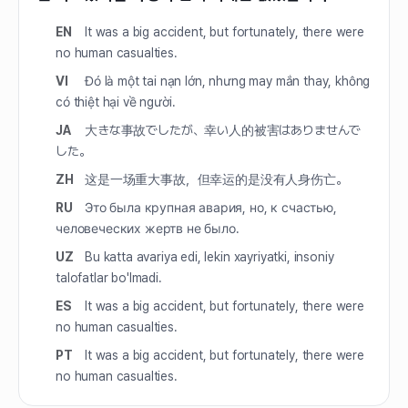
EN
It was a big accident, but fortunately, there were
no human casualties.
VI
Đó là một tai nạn lớn, nhưng may mắn thay, không
có thiệt hại về người.
JA
大きな事故でしたが、幸い人的被害はありませんで
した。
ZH
这是一场重大事故，但幸运的是没有人身伤亡。
RU
Это была крупная авария, но, к счастью,
человеческих жертв не было.
UZ
Bu katta avariya edi, lekin xayriyatki, insoniy
talofatlar bo'lmadi.
ES
It was a big accident, but fortunately, there were
no human casualties.
PT
It was a big accident, but fortunately, there were
no human casualties.