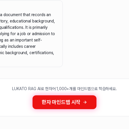
a document that records an
istory, educational background,
alifications. It is primarily
ying for a job or admission to
ing as an important self-
ically includes career
ic background, certifications,
LUKATO RAG AI로 한자어 1,000+개를 마인드맵으로 학습하세요.
한자 마인드맵 시작