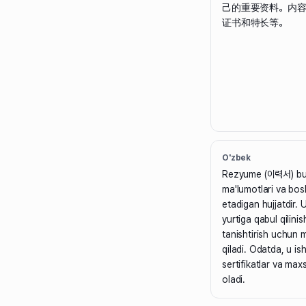
己的重要资料。内
证书和特长等。
O'zbek
Rezyume (이력서) bu sh
ma'lumotlari va bos
etadigan hujjatdir. 
yurtiga qabul qilinis
tanishtirish uchun 
qiladi. Odatda, u is
sertifikatlar va max
oladi.