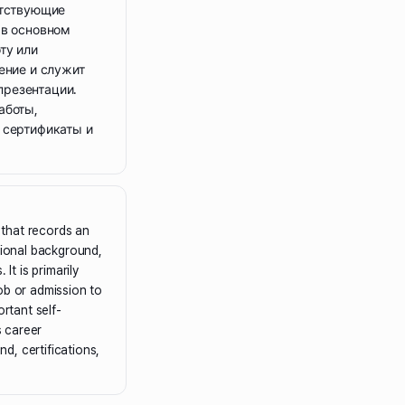
етствующие
 в основном
ту или
ение и служит
резентации.
аботы,
 сертификаты и
that records an
tional background,
 It is primarily
ob or admission to
ortant self-
s career
d, certifications,