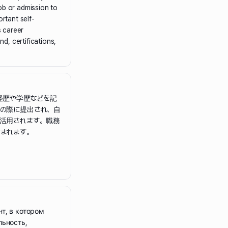
ob or admission to
ortant self-
s career
d, certifications,
経歴や学歴などを記
の際に提出され、自
活用されます。職務
まれます。
т, в котором
льность,