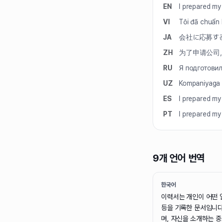
EN
I prepared my
VI
Tôi đã chuẩn b
JA
会社に応募す
ZH
为了申请公司
RU
Я подготови
UZ
Kompaniyaga 
ES
I prepared my
PT
I prepared my
9개 언어 번역
한국어
이력서는 개인이 어떤 
등을 기록한 문서입니다
며, 자신을 소개하는 중