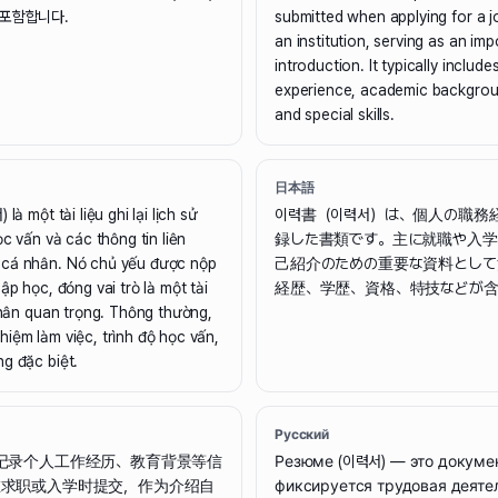
 포함합니다.
submitted when applying for a j
an institution, serving as an imp
introduction. It typically include
experience, academic backgroun
and special skills.
日本語
là một tài liệu ghi lại lịch sử
이력書（이력서）は、個人の職務
ọc vấn và các thông tin liên
録した書類です。主に就職や入学
 cá nhân. Nó chủ yếu được nộp
己紹介のための重要な資料として
ập học, đóng vai trò là một tài
経歴、学歴、資格、特技などが含
 thân quan trọng. Thông thường,
iệm làm việc, trình độ học vấn,
g đặc biệt.
Русский
记录个人工作经历、教育背景等信
Резюме (이력서) — это докумен
在求职或入学时提交，作为介绍自
фиксируется трудовая деяте