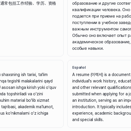
容通常包括工作经验、学历、资格
образование и другие соотв
квалификации человека. Оно
подается при приеме на рабо
поступлении в учебное завед
важным инструментом самоп
Обычно оно включает опыт р
академическое образование,
особые навыки.
Español
axsning ish tarixi, ta'lim
A resume (이력서) is a document 
hqa tegishli malakalarini qayd
individual's work history, educa
U asosan ishga kirish yoki o'quv
and other relevant qualifications.
hda topshiriladi va o'zini
submitted when applying for a j
muhim material bo'lib xizmat
an institution, serving as an imp
h tajribasi, akademik ma'lumot,
introduction. It typically include
sus ko'nikmalarni o'z ichiga
experience, academic backgroun
and special skills.