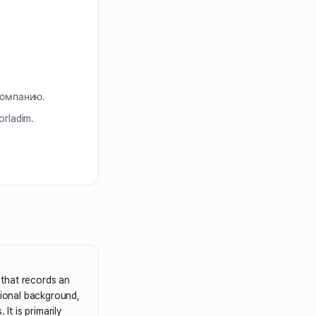
компанию.
orladim.
that records an
tional background,
 It is primarily