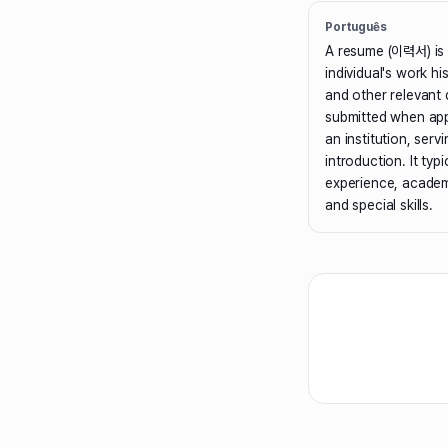
Português
A resume (이력서) is 
individual's work h
and other relevant qu
submitted when appl
an institution, serv
introduction. It typ
experience, academ
and special skills.