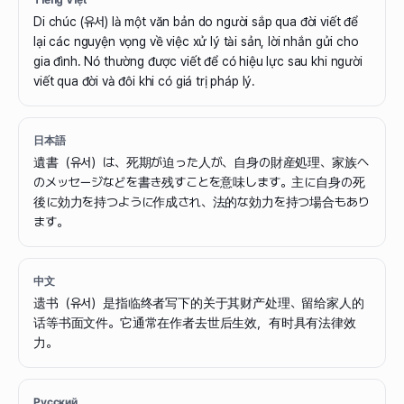
Tiếng Việt
Di chúc (유서) là một văn bản do người sắp qua đời viết để
lại các nguyện vọng về việc xử lý tài sản, lời nhắn gửi cho
gia đình. Nó thường được viết để có hiệu lực sau khi người
viết qua đời và đôi khi có giá trị pháp lý.
日本語
遺書（유서）は、死期が迫った人が、自身の財産処理、家族へ
のメッセージなどを書き残すことを意味します。主に自身の死
後に効力を持つように作成され、法的な効力を持つ場合もあり
ます。
中文
遗书（유서）是指临终者写下的关于其财产处理、留给家人的
话等书面文件。它通常在作者去世后生效，有时具有法律效
力。
Русский