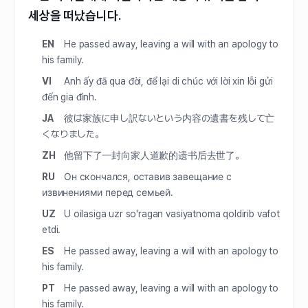
세상을 떠났습니다.
EN
He passed away, leaving a will with an apology to
his family.
VI
Anh ấy đã qua đời, để lại di chúc với lời xin lỗi gửi
đến gia đình.
JA
彼は家族に申し訳ないという内容の遺書を残して亡
くなりました。
ZH
他留下了一封向家人道歉的遗书后去世了。
RU
Он скончался, оставив завещание с
извинениями перед семьей.
UZ
U oilasiga uzr so'ragan vasiyatnoma qoldirib vafot
etdi.
ES
He passed away, leaving a will with an apology to
his family.
PT
He passed away, leaving a will with an apology to
his family.