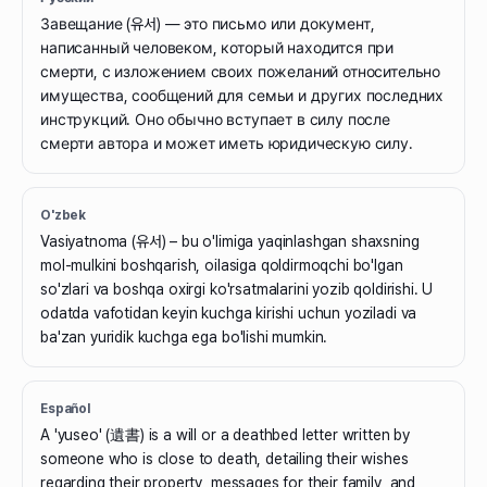
Завещание (유서) — это письмо или документ,
написанный человеком, который находится при
смерти, с изложением своих пожеланий относительно
имущества, сообщений для семьи и других последних
инструкций. Оно обычно вступает в силу после
смерти автора и может иметь юридическую силу.
O'zbek
Vasiyatnoma (유서) – bu o'limiga yaqinlashgan shaxsning
mol-mulkini boshqarish, oilasiga qoldirmoqchi bo'lgan
so'zlari va boshqa oxirgi ko'rsatmalarini yozib qoldirishi. U
odatda vafotidan keyin kuchga kirishi uchun yoziladi va
ba'zan yuridik kuchga ega bo'lishi mumkin.
Español
A 'yuseo' (遺書) is a will or a deathbed letter written by
someone who is close to death, detailing their wishes
regarding their property, messages for their family, and