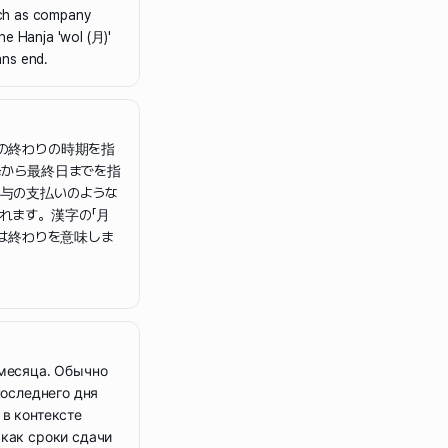
such as company
he Hanja 'wol (月)'
ans end.
の終わりの時期を指
降から最終日までを指
与の支払いのような
れます。漢字の「月
」は終わりを意味しま
 месяца. Обычно
последнего дня
 в контексте
 как сроки сдачи