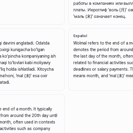
работы в компаниях или вып
платы. Иероглиф 'воль (月)' о
'маль (末)' означает конец.
Español
i davrini anglatadi. Odatda
Wolmal refers to the end of a mon
oxirgi kunigacha bo'lgan
denotes the period from around 
va ko'pincha kompaniyaning ish
the last day of the month, ofte
haqi to'lovlari kabi moliyaviy
related to financial activities 
'liq holda ishlatiladi. Xitoycha
deadlines or salary payments. T
a'noni, 'mal (末)' esa oxir
means month, and 'mal (末)' me
atadi.
 end of a month. It typically
from around the 20th day until
 month, often used in contexts
l activities such as company