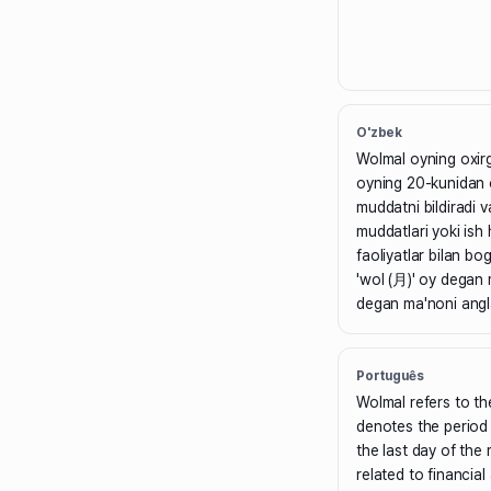
O'zbek
Wolmal oyning oxirg
oyning 20-kunidan 
muddatni bildiradi 
muddatlari yoki ish 
faoliyatlar bilan bog
'wol (月)' oy degan m
degan ma'noni angl
Português
Wolmal refers to the
denotes the period 
the last day of the
related to financia