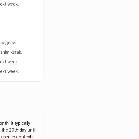
next week.
 недели.
ishim kerak.
next week.
next week.
th. It typically
the 20th day until
n used in contexts