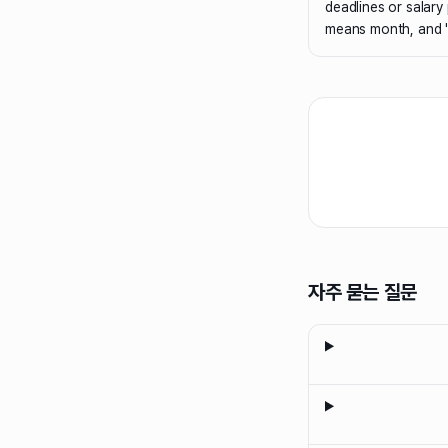
deadlines or salary
means month, and '
자주 묻는 질문