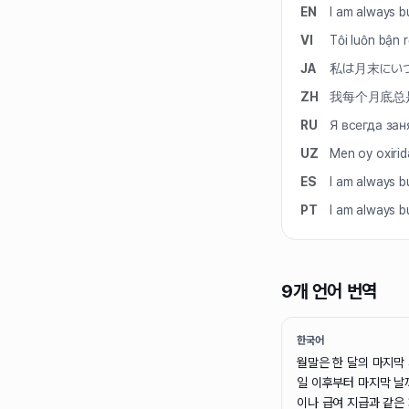
EN
I am always b
VI
Tôi luôn bận 
JA
私は月末にい
ZH
我每个月底总
RU
Я всегда зан
UZ
Men oy oxirid
ES
I am always b
PT
I am always b
9개 언어 번역
한국어
월말은 한 달의 마지막 
일 이후부터 마지막 날
이나 급여 지급과 같은