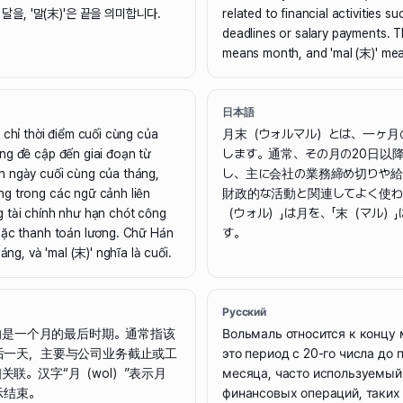
 달을, '말(末)'은 끝을 의미합니다.
related to financial activities 
deadlines or salary payments. T
means month, and 'mal (末)' me
日本語
 chỉ thời điểm cuối cùng của
月末（ウォルマル）とは、一ヶ月
ng đề cập đến giai đoạn từ
します。通常、その月の20日以
 ngày cuối cùng của tháng,
し、主に会社の業務締め切りや給
g trong các ngữ cảnh liên
財政的な活動と関連してよく使わ
 tài chính như hạn chót công
（ウォル）」は月を、「末（マル）
oặc thanh toán lương. Chữ Hán
す。
háng, và 'mal (末)' nghĩa là cuối.
Русский
指的是一个月的最后时期。通常指该
Вольмаль относится к концу
后一天，主要与公司业务截止或工
это период с 20-го числа до 
关联。汉字“月（wol）”表示月
месяца, часто используемый
示结束。
финансовых операций, таких