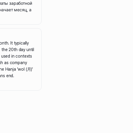
латы заработной
значает месяц, а
th. It typically
the 20th day until
n used in contexts
such as company
he Hanja 'wol (月)'
ans end.